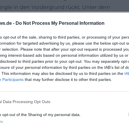
rgie in den Vordergrund rückt. Unter dem
gebot ausdrücklich an alle Interessierten.
ws.de -
Do Not Process My Personal Information
stlerhaus-am-stahlmuseum?utm_source=openai))
to opt-out of the sale, sharing to third parties, or processing of your per
formation for targeted advertising by us, please use the below opt-out s
m April 2026 eröffnet und ergänzt das historisc
r selection. Please note that after your opt-out request is processed y
rnen Veranstaltungs- und Begegnungssaal. Der
eing interest-based ads based on personal information utilized by us or
disclosed to third parties prior to your opt-out. You may separately opt-
t sich zum etwa 1000 Quadratmeter großen
losure of your personal information by third parties on the IAB’s list of
 die Yoga-Stunde im Garten statt, der mit
. This information may also be disclosed by us to third parties on the
IA
Participants
that may further disclose it to other third parties.
n sowie Sitzgelegenheiten eine ruhige Kulisse
de/kuenstlerhaus-am-stahlmuseum?
l Data Processing Opt Outs
o opt-out of the Sharing of my personal data.
er Straße 31 in 85435 Erding und ist Teil des
In
rrierefrei erschlossen; laut Museumsangaben sind