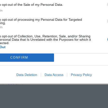
o opt-out of the Sale of my Personal Data.
dem gibt es Behindertenparkplätze in der Nähe
In
her entsteht so ein entspanntes, gut planbares
to opt-out of processing my Personal Data for Targeted
für Einsteiger, Geübte und Kulturfreunde.
ing.
In
stlerhaus-am-stahlmuseum?utm_source=openai))
o opt-out of Collection, Use, Retention, Sale, and/or Sharing
ersonal Data that Is Unrelated with the Purposes for which it
lected.
t-Atmosphäre verbinden möchte, findet hier eine
Out
n. Das kostenlose Angebot im Künstlerhaus am
CONFIRM
oller Achtsamkeit, Ruhe und neuer Eindrücke.
dabei sein. ([erding.de]
Data Deletion
Data Access
Privacy Policy
m-stahlmuseum?utm_source=openai))
tahlmuseum: