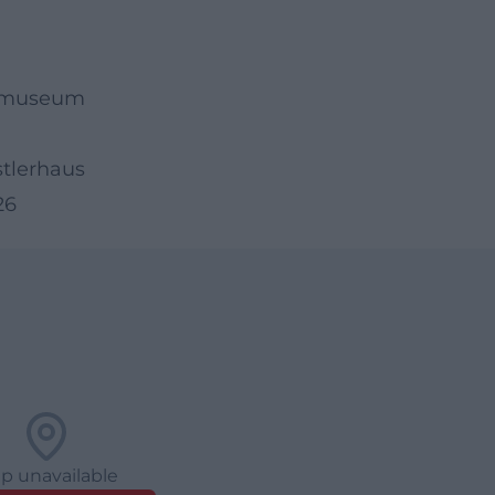
hlmuseum
stlerhaus
26
p unavailable