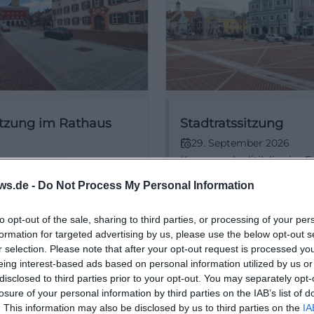
tzung im Rathaus
Stadtratssitzung
29. September 2026
Kommunalpolitik live im E
eptember 2026
Rathaus: Öffentliche
wicklung ganz nah: Die
ws.de -
Do Not Process My Personal Information
Stadtratssitzung am 29.09
ung in Erding bringt
17:45 Uhr. Eintritt frei, direk
 Planung und Zukunft ins
Einblicke, echte Entscheid
to opt-out of the sale, sharing to third parties, or processing of your per
 Am 21.09.2026 um 17:45
Kostenlos
K
 Veranstaltungen
Sonstige Veranstaltungen
#Erding
formation for targeted advertising by us, please use the below opt-out s
ritt frei. #Erding
r selection. Please note that after your opt-out request is processed y
ntwicklung
eing interest-based ads based on personal information utilized by us or
disclosed to third parties prior to your opt-out. You may separately opt-
losure of your personal information by third parties on the IAB’s list of
. This information may also be disclosed by us to third parties on the
IA