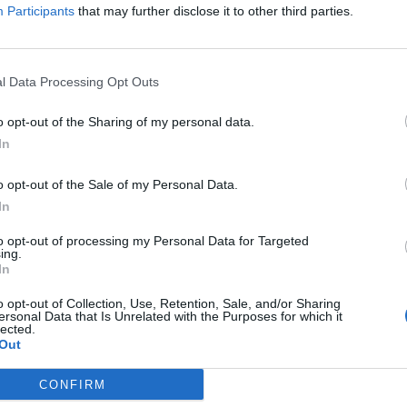
Participants
that may further disclose it to other third parties.
l Data Processing Opt Outs
o opt-out of the Sharing of my personal data.
In
ntwicklungsausschuss
Stadtratssitzung in E
o opt-out of the Sale of my Personal Data.
haus Erding
29. Oktober 2026
In
Politik ganz nah: Die
tober 2026
Stadtratssitzung in Erding 
to opt-out of processing my Personal Data for Targeted
lpolitik hautnah: Der
ing.
den Blick hinter die Kulisse
twicklungsausschuss tagt
In
Stadt. 29.10.2026, 17:45 Uhr,
us Erding. Am 26.10.2026
frei. #Erding
 Uhr geht es um die Zukunft
o opt-out of Collection, Use, Retention, Sale, and/or Sharing
Kostenlos
K
 Veranstaltungen
Sonstige Veranstaltungen
ersonal Data that Is Unrelated with the Purposes for which it
t. #Erding
lected.
Out
CONFIRM