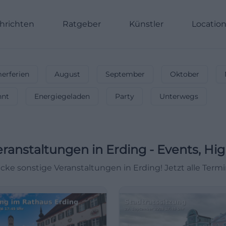
hrichten
Ratgeber
Künstler
Locatio
rferien
August
September
Oktober
nnt
Energiegeladen
Party
Unterwegs
eranstaltungen
in
Erding
-
Events, Hig
cke sonstige Veranstaltungen in Erding! Jetzt alle Term