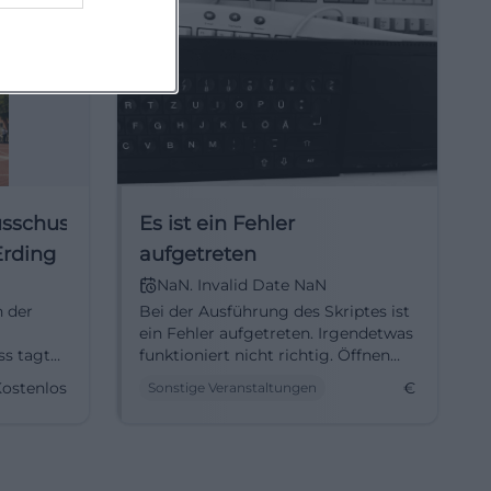
sschuss-
Es ist ein Fehler
Erding
aufgetreten
NaN. Invalid Date NaN
n der
Bei der Ausführung des Skriptes ist
ein Fehler aufgetreten. Irgendetwas
ss tagt
funktioniert nicht richtig. Öffnen
iche
Sie die aktuelle Log-Datei im
ostenlos
€
Sonstige Veranstaltungen
ng
Ordnervar/logsund suchen Sie die
zugehörige Fehlermeldung
(normalerweise die letzte). Die
Skriptausführung wurde gestoppt,
weil irgendetwas nicht korrekt