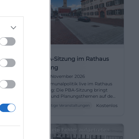
rding
PBA-Sitzung im Rathaus
Erding
17. November 2026
öffnet
Kommunalpolitik live im Rathaus
n der
Erding: Die PBA-Sitzung bringt
 Eintritt
Bau- und Planungsthemen auf den
Punkt. Am 17.11.2026 um 17:45 Uhr,
ostenlos
Kostenlos
Sonstige Veranstaltungen
Eintritt frei. #Erding