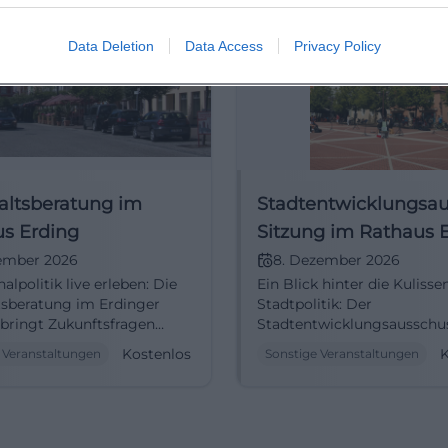
Data Deletion
Data Access
Privacy Policy
ltsberatung im
Stadtentwicklungsau
s Erding
Sitzung im Rathaus 
zember 2026
8. Dezember 2026
politik live erleben: Die
Ein Blick hinter die Kulisse
sberatung im Erdinger
Stadtpolitik: Der
bringt Zukunftsfragen
Stadtentwicklungsausschu
 den Sitzungssaal.
im Rathaus Erding. Öffentl
Kostenlos
K
 Veranstaltungen
Sonstige Veranstaltungen
, 17:45 Uhr, Eintritt frei.
Sitzung, Eintritt frei. #Erdi