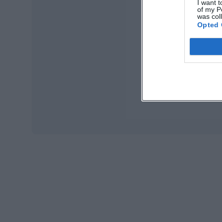
I want t
of my P
was col
Opted 
Ma
Ope