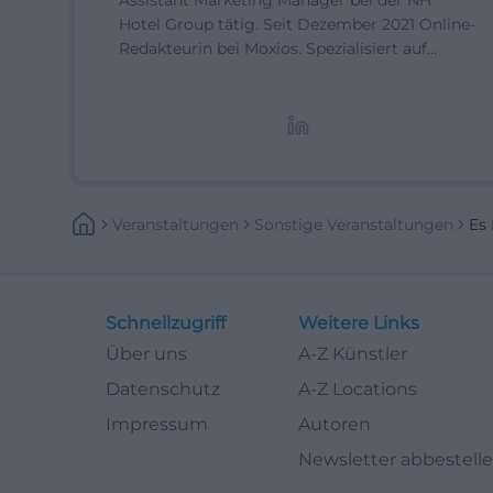
Assistant Marketing Manager bei der NH
Hotel Group tätig. Seit Dezember 2021 Online-
Redakteurin bei Moxios. Spezialisiert auf
digitale Inhalte, Content-Marketing und
redaktionelle Aufbereitung von Events und
Lifestyle-Themen.
Veranstaltungen
Sonstige Veranstaltungen
Es 
Schnellzugriff
Weitere Links
Über uns
A-Z Künstler
Datenschutz
A-Z Locations
Impressum
Autoren
Newsletter abbestell