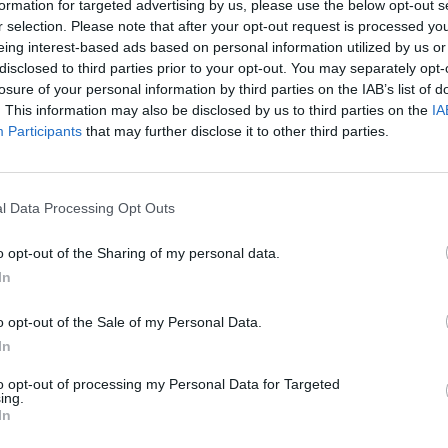
formation for targeted advertising by us, please use the below opt-out s
r selection. Please note that after your opt-out request is processed y
eing interest-based ads based on personal information utilized by us or
disclosed to third parties prior to your opt-out. You may separately opt-
hler aufgetreten. Irgendetwas funktioniert nicht
losure of your personal information by third parties on the IAB’s list of
. This information may also be disclosed by us to third parties on the
IA
i im Ordnervar/logsund suchen Sie die zugehörige
Participants
that may further disclose it to other third parties.
. Die Skriptausführung wurde gestoppt, weil
ie eigentliche Fehlermeldung wird aus
l Data Processing Opt Outs
verborgen und findet sich in der aktuellen Log-
ldung nicht verstehen oder nicht wissen, wie das
o opt-out of the Sharing of my personal data.
Contao-Supportseite.
In
o opt-out of the Sale of my Personal Data.
In
to opt-out of processing my Personal Data for Targeted
ing.
In