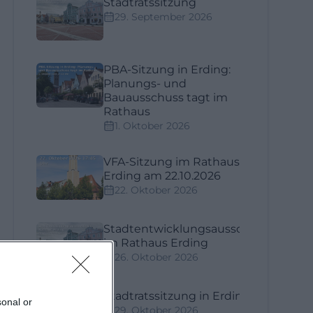
Stadtratssitzung
29. September 2026
PBA-Sitzung in Erding:
Planungs- und
Bauausschuss tagt im
Rathaus
1. Oktober 2026
VFA-Sitzung im Rathaus
Erding am 22.10.2026
22. Oktober 2026
Stadtentwicklungsausschuss
im Rathaus Erding
26. Oktober 2026
Stadtratssitzung in Erding
sonal or
29. Oktober 2026