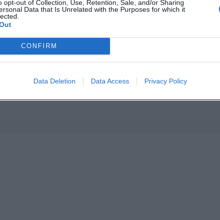
o opt-out of Collection, Use, Retention, Sale, and/or Sharing
ersonal Data that Is Unrelated with the Purposes for which it
lected.
Out
p unavailable
CONFIRM
n in Google Maps
Data Deletion
Data Access
Privacy Policy