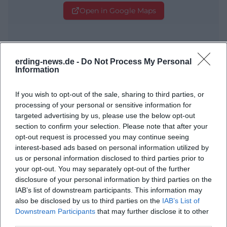
Open in Google Maps
erding-news.de -
Do Not Process My Personal
Information
If you wish to opt-out of the sale, sharing to third parties, or
processing of your personal or sensitive information for
Häufig gestellte Fragen
targeted advertising by us, please use the below opt-out
section to confirm your selection. Please note that after your
opt-out request is processed you may continue seeing
interest-based ads based on personal information utilized by
Wann beginnt das Sinnflut Festival 2026?
us or personal information disclosed to third parties prior to
your opt-out. You may separately opt-out of the further
Wo genau findet das Festival statt?
disclosure of your personal information by third parties on the
IAB’s list of downstream participants. This information may
also be disclosed by us to third parties on the
IAB’s List of
Was kann man auf dem Festival erwarten?
Downstream Participants
that may further disclose it to other
third parties.