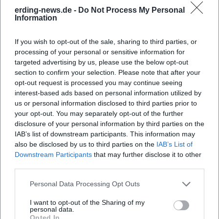
erding-news.de -
Do Not Process My Personal
Information
Häufig gestellte Fragen
If you wish to opt-out of the sale, sharing to third parties, or
processing of your personal or sensitive information for
Wann beginnt das Altstadtfest?
targeted advertising by us, please use the below opt-out
section to confirm your selection. Please note that after your
Wo findet das Fest statt?
opt-out request is processed you may continue seeing
interest-based ads based on personal information utilized by
us or personal information disclosed to third parties prior to
Was erwartet die Besucher auf dem Fest?
your opt-out. You may separately opt-out of the further
disclosure of your personal information by third parties on the
IAB’s list of downstream participants. This information may
Wie viel kostet der Eintritt zum Altstadtfest?
also be disclosed by us to third parties on the
IAB’s List of
Downstream Participants
that may further disclose it to other
third parties.
Ist das Altstadtfest barrierefrei zugänglich?
Personal Data Processing Opt Outs
Was passiert bei schlechtem Wetter?
I want to opt-out of the Sharing of my
personal data.
Opted In