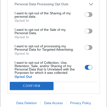
Personal Data Processing Opt Outs
Was wird beim Summer Festival geboten?
I want to opt-out of the Sharing of my
personal data.
Opted In
Was kostet der Eintritt zum Festival?
I want to opt-out of the Sale of my
Personal Data.
Ist das Festival barrierefrei zugänglich?
Opted In
I want to opt-out of processing my
Findet das Festival draußen oder drinnen statt?
Personal Data for Targeted Advertising.
Opted In
I want to opt-out of Collection, Use,
Retention, Sale, and/or Sharing of my
Personal Data that Is Unrelated with the
Purposes for which it was collected.
Opted Out
CONFIRM
Data Deletion
Data Access
Privacy Policy