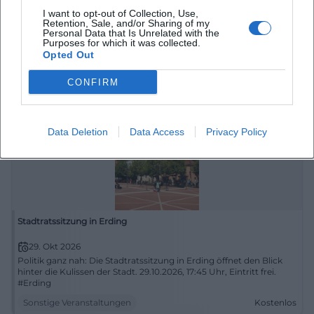
Kommunalpolitik hautnah: Der Stadtentwicklungsausschuss tagt
I want to opt-out of Collection, Use,
im Rathaus Erding. Am 26.10.2026 ab 17:45 Uhr geht es um die
Retention, Sale, and/or Sharing of my
Zukunft der Stadt. #Erding
Personal Data that Is Unrelated with the
Purposes for which it was collected.
Sonstige Veranstaltungen
Kostenlos
Opted Out
CONFIRM
Data Deletion
Data Access
Privacy Policy
Stadtratssitzung in Erding
29. Okt 2026
Politik ganz nah: Die Stadtratssitzung in Erding öffnet den Blick
hinter die Kulissen der Stadt. 29.10.2026, 17:45 Uhr, Eintritt frei.
#Erding
Sonstige Veranstaltungen
Kostenlos