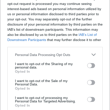
opt-out request is processed you may continue seeing
interest-based ads based on personal information utilized by
VFA-Sitzung im Rathaus Erding am 22.10.2026
us or personal information disclosed to third parties prior to
your opt-out. You may separately opt-out of the further
22. Okt 2026
disclosure of your personal information by third parties on the
Kommunalpolitik live im Erdinger Rathaus: Die VFA-Sitzung
bringt Entscheidungen, Transparenz und Stadtgespräch an einen
IAB’s list of downstream participants. This information may
Ort. 22.10.2026, 17:45 Uhr, Eintritt frei. #Erding
also be disclosed by us to third parties on the
IAB’s List of
Downstream Participants
that may further disclose it to other
Sonstige Veranstaltungen
Kostenlos
third parties.
Personal Data Processing Opt Outs
I want to opt-out of the Sharing of my
personal data.
Opted In
I want to opt-out of the Sale of my
Personal Data.
Opted In
I want to opt-out of processing my
Stadtentwicklungsausschuss im Rathaus Erding
Personal Data for Targeted Advertising.
Opted In
26. Okt 2026