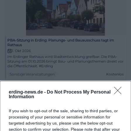
PBA-Sitzung in Erding: Planungs- und Bauausschuss tagt im
Rathaus
1. Okt 2026
Im Erdinger Rathaus wird Stadtentwicklung greifbar: Die PBA-
Sitzung am 01.10.2026 bringt Bau- und Planungsthemen direkt vor
die Öffentlichkeit. #Erding
Sonstige Veranstaltungen
Kostenlos
erding-news.de -
Do Not Process My Personal
Information
If you wish to opt-out of the sale, sharing to third parties, or
processing of your personal or sensitive information for
targeted advertising by us, please use the below opt-out
section to confirm your selection. Please note that after your