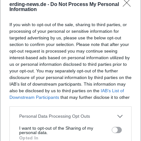
erding-news.de -
Do Not Process My Personal
Information
If you wish to opt-out of the sale, sharing to third parties, or
Häufig gestellte Fragen
processing of your personal or sensitive information for
targeted advertising by us, please use the below opt-out
section to confirm your selection. Please note that after your
opt-out request is processed you may continue seeing
Wann sind die Öffnungszeiten des Festivals?
interest-based ads based on personal information utilized by
us or personal information disclosed to third parties prior to
your opt-out. You may separately opt-out of the further
Wo findet das Festival statt?
disclosure of your personal information by third parties on the
IAB’s list of downstream participants. This information may
Was erwartet die Besucher?
also be disclosed by us to third parties on the
IAB’s List of
Downstream Participants
that may further disclose it to other
third parties.
Wie viel kostet der Eintritt?
Personal Data Processing Opt Outs
Gibt es behindertengerechten Zugang?
I want to opt-out of the Sharing of my
personal data.
Opted In