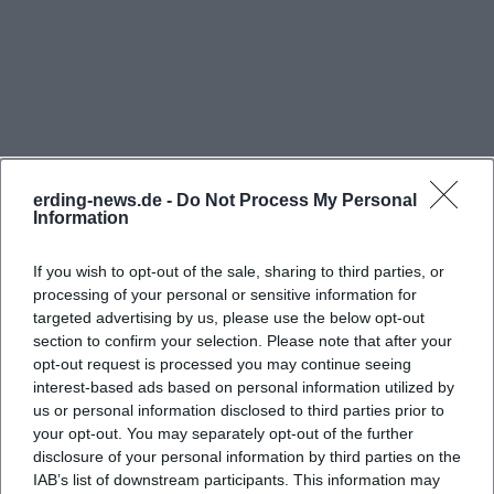
hin, dass diese Schranne einst eine der Quellen des
Wohlstands war und bis 1911 als Markt- und
Handelsort wirkte. In der vertieften
städtebaulichen Untersuchung wird der
Schrannenplatz zudem als fast quadratischer
Marktplatz beschrieben, der der Altstadt mit
erding-news.de -
Do Not Process My Personal
seinem Proportionsempfinden ein besonderes
Information
Erscheinungsbild gibt. Genau diese Mischung aus
Marktgeschichte, städtischer Ordnung und
If you wish to opt-out of the sale, sharing to third parties, or
processing of your personal or sensitive information for
räumlicher Großzügigkeit macht den Platz bis
targeted advertising by us, please use the below opt-out
Häufig gestellte Fragen
heute so prägend. Wer heute hier steht, sieht also
section to confirm your selection. Please note that after your
nicht nur eine schöne Innenstadtfläche, sondern
opt-out request is processed you may continue seeing
interest-based ads based on personal information utilized by
eine Schicht aus Jahrhunderten Stadtgeschichte,
Wo kann ich am Schrannenplatz Erding parken?
us or personal information disclosed to third parties prior to
die sich im Grundriss noch gut ablesen lässt. Das
your opt-out. You may separately opt-out of the further
erklärt auch, warum Nutzer nach Schrannenplatz
disclosure of your personal information by third parties on the
Welche Veranstaltungen finden am
IAB’s list of downstream participants. This information may
Erding früher suchen: Der Name verweist nicht nur
Schrannenplatz Erding statt?