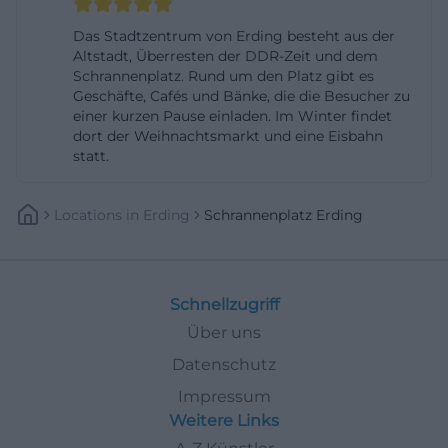
anbindung?utm_source=openai))
Das Stadtzentrum von Erding besteht aus der
In unmittelbarer Nähe des Schrannenplatzes sind
Altstadt, Überresten der DDR-Zeit und dem
Schrannenplatz. Rund um den Platz gibt es
Parkmöglichkeiten geregelt und ausgeschildert.
Geschäfte, Cafés und Bänke, die die Besucher zu
Die Stadt nennt für den Innenbereich unter
einer kurzen Pause einladen. Im Winter findet
anderem den Schrannenplatz selbst sowie
dort der Weihnachtsmarkt und eine Eisbahn
statt.
Landshuter Straße, Lange Zeile, Spiegelgasse und
angrenzende Bereiche; dort gilt in Parkzone I eine
Locations
In
Erding
Schrannenplatz Erding
Höchstparkdauer von einer Stunde. Zusätzlich
verweist die Stadt auf Großparkplätze und die
Tiefgarage Gießereistraße, und einige
Innenstadtbetriebe beteiligen sich an einer
Schnellzugriff
Parkgebührenrückerstattung bei Einkauf in
Über uns
teilnehmenden Geschäften. Für Besucher heißt
Datenschutz
das: kurz parken, zügig in die Altstadt gehen und
Impressum
den Aufenthalt konzentriert genießen. Gerade für
Weitere Links
einen Platz, der regelmäßig als Bühne für Märkte