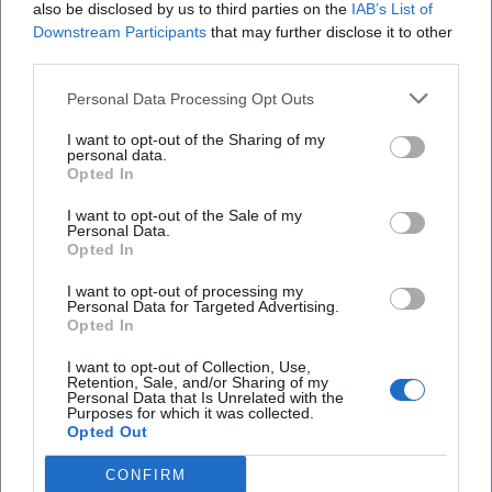
also be disclosed by us to third parties on the
IAB’s List of
auf einen Ort, sondern auf die wirtschaftliche Rolle
Downstream Participants
that may further disclose it to other
der Stadt als Marktzentrum. ([erding.de]
third parties.
Gibt es eine Webcam zum Schrannenplatz
(https://www.erding.de/gruener-markt))
Erding?
Personal Data Processing Opt Outs
Ein Schlüsselbau am Platz ist das Frauenkircherl.
I want to opt-out of the Sharing of my
Die Stadt beschreibt es als heutigen
Wie alt ist der Schrannenplatz Erding?
personal data.
Opted In
Ausstellungsort, der im Jahr 1390 im spätgotischen
Stil errichtet wurde und 1648 bei einem Brand
Wo kann ich am Schrannenplatz Erding essen
I want to opt-out of the Sale of my
Personal Data.
oder trinken?
schwer beschädigt wurde. Mit der Säkularisation
Opted In
von 1803 endete die Zeit als Gotteshaus; später
I want to opt-out of processing my
diente der verbliebene Gebäudeteil sogar als
Was passiert an Silvester am Schrannenplatz
Personal Data for Targeted Advertising.
Opted In
Erding?
Feuerwehrhaus, bevor seit einer grundlegenden
Sanierung im Jahr 1986 Ausstellungen und
I want to opt-out of Collection, Use,
Retention, Sale, and/or Sharing of my
Konzerte möglich wurden. Auch das Glockenspiel
Personal Data that Is Unrelated with the
Purposes for which it was collected.
im Turm ist ein fester Bestandteil des Stadtbilds,
Bewertungen
Opted Out
der je nach Jahreszeit mehrmals täglich erklingt.
CONFIRM
Das Frauenkircherl ist damit nicht nur ein