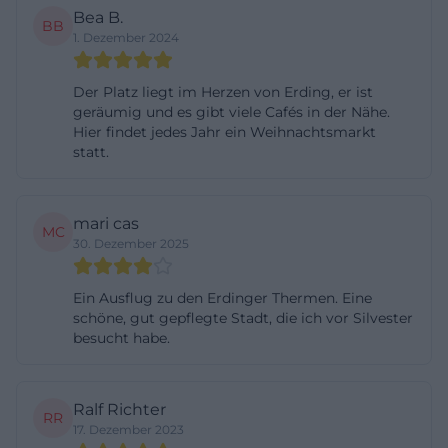
Bea B.
Ausflügler, Marktbesucher und Gäste aus dem
BB
1. Dezember 2024
Umland schnell erreichbar. Wer mit dem Auto
kommt, profitiert von der Nähe zur Altstadt und
Der Platz liegt im Herzen von Erding, er ist
von der klaren Verkehrsführung, weil das Zentrum
geräumig und es gibt viele Cafés in der Nähe.
Hier findet jedes Jahr ein Weihnachtsmarkt
als verkehrsberuhigter Geschäftsbereich
statt.
ausgewiesen ist. Das ist für Besucher besonders
wichtig, die gezielt Märkte, Gastronomie oder
Veranstaltungen ansteuern und nicht lange nach
mari cas
MC
30. Dezember 2025
dem ersten Eindruck des Stadtzentrums suchen
möchten. Für die Suche nach der Route ist das
Ein Ausflug zu den Erdinger Thermen. Eine
praktisch, weil die Innenstadt kompakt ist und viele
schöne, gut gepflegte Stadt, die ich vor Silvester
Ziele zu Fuß gut erreichbar sind. Besonders bei
besucht habe.
Tagesbesuchen lohnt es sich, die Anreise schon
vorab zu planen, damit man entspannt ankommt
Ralf Richter
und den Aufenthalt ohne Hektik beginnen kann.
RR
17. Dezember 2023
([erding.de](https://www.erding.de/lage-