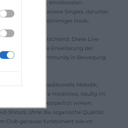
 track-getriebenen, emotionalen
t. 2025 folgten weitere Singles, darunter
 Handschrift aus mehrstimmiger Hook,
n“-Show durch Deutschland. Diese Live-
r Live-Regie – eine Erweiterung der
ur-Zyklus hält die Community in Bewegung
eue Volksmusik“ traditionelle Melodik,
on dominieren klare Hooklines, häufig im
xturen, die live körperlich wirken.
d-Shouts, ohne die organische Qualität
im Club genauso funktioniert wie im