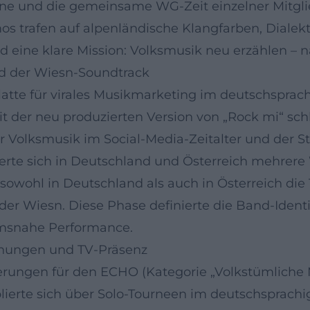
e und die gemeinsame WG-Zeit einzelner Mitgli
s trafen auf alpenländische Klangfarben, Dialek
 eine klare Mission: Volksmusik neu erzählen – n
d der Wiesn-Soundtrack
latte für virales Musikmarketing im deutschspra
der neu produzierten Version von „Rock mi“ schla
 Volksmusik im Social-Media-Zeitalter und der Sta
erte sich in Deutschland und Österreich mehrere 
e sowohl in Deutschland als auch in Österreich di
r Wiesn. Diese Phase definierte die Band-Identi
umsnahe Performance.
chnungen und TV-Präsenz
rungen für den ECHO (Kategorie „Volkstümliche M
lierte sich über Solo-Tourneen im deutschsprach