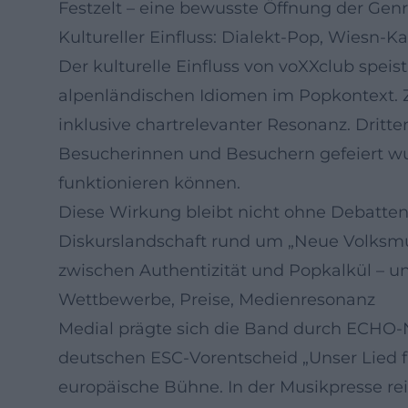
Festzelt – eine bewusste Öffnung der Gen
Kultureller Einfluss: Dialekt-Pop, Wiesn-
Der kulturelle Einfluss von voXXclub speis
alpenländischen Idiomen im Popkontext. Z
inklusive chartrelevanter Resonanz. Dritte
Besucherinnen und Besuchern gefeiert wurd
funktionieren können.
Diese Wirkung bleibt nicht ohne Debatten:
Diskurslandschaft rund um „Neue Volksmus
zwischen Authentizität und Popkalkül – un
Wettbewerbe, Preise, Medienresonanz
Medial prägte sich die Band durch ECHO-N
deutschen ESC-Vorentscheid „Unser Lied für
europäische Bühne. In der Musikpresse re