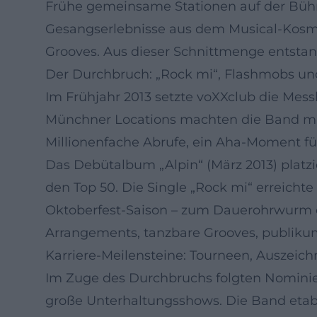
Frühe gemeinsame Stationen auf der Bühn
Gesangserlebnisse aus dem Musical-Kosmo
Grooves. Aus dieser Schnittmenge entstand
Der Durchbruch: „Rock mi“, Flashmobs un
Im Frühjahr 2013 setzte voXXclub die Mess
Münchner Locations machten die Band mit 
Millionenfache Abrufe, ein Aha-Moment für
Das Debütalbum „Alpin“ (März 2013) platzi
den Top 50. Die Single „Rock mi“ erreicht
Oktoberfest-Saison – zum Dauerohrwurm de
Arrangements, tanzbare Grooves, publik
Karriere-Meilensteine: Tourneen, Auszei
Im Zuge des Durchbruchs folgten Nominie
große Unterhaltungsshows. Die Band etab