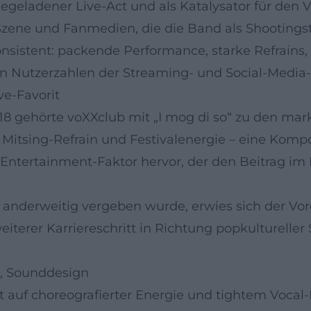
egeladener Live-Act und als Katalysator für den 
e und Fanmedien, die die Band als Shootingstars
onsistent: packende Performance, starke Refrains,
 in Nutzerzahlen der Streaming- und Social-Media-
ve-Favorit
018 gehörte voXXclub mit „I mog di so“ zu den ma
 Mitsing-Refrain und Festivalenergie – eine Kompo
ntertainment-Faktor hervor, der den Beitrag im 
anderweitig vergeben wurde, erwies sich der Voren
iterer Karriereschritt in Richtung popkulturelle
, Sounddesign
t auf choreografierter Energie und tightem Vocal