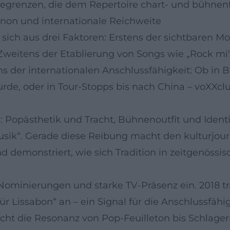
regrenzen, die dem Repertoire chart- und bühnenf
Kanon und internationale Reichweite
t sich aus drei Faktoren: Erstens der sichtbaren 
weitens der Etablierung von Songs wie „Rock mi“
ns der internationalen Anschlussfähigkeit: Ob in 
e, oder in Tour-Stopps bis nach China – voXXclub
 Popästhetik und Tracht, Bühnenoutfit und Identit
ik“. Gerade diese Reibung macht den kulturjourna
d demonstriert, wie sich Tradition in zeitgenössi
ominierungen und starke TV-Präsenz ein. 2018 tra
 Lissabon“ an – ein Signal für die Anschlussfähig
icht die Resonanz von Pop-Feuilleton bis Schlage