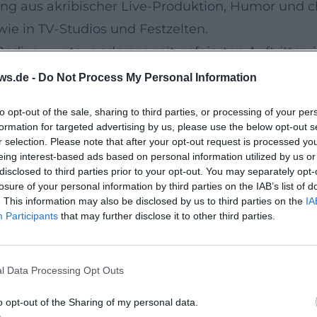
hung aus akribischer Live-Produktion, Humor und
e in TV-Studios und Festzelten.
Radius – unter anderem mit gefeierten Auftritten 
nfluss: Dialekt, Jodler, Call-and-Response-Parts 
ws.de -
Do Not Process My Personal Information
ße Klangästhetik und publikumswirksame Hooks se
to opt-out of the sale, sharing to third parties, or processing of your per
is „Wieder dahoam“
formation for targeted advertising by us, please use the below opt-out s
 künstlerische Entwicklung in klaren Etappen nach
r selection. Please note that after your opt-out request is processed y
eing interest-based ads based on personal information utilized by us or
pft und das in Deutschland bis in die Top 5 vorrüc
disclosed to third parties prior to your opt-out. You may separately opt-
nd Pop-Rock-Elementen; 2017 markierte „Donnawe
losure of your personal information by third parties on the IAB’s list of
. This information may also be disclosed by us to third parties on the
IA
ngements.
Participants
that may further disclose it to other third parties.
mog di so – Edition)“ setzte das Momentum fort, 
n die Diskographie brachte. Ebenfalls 2020 erschie
l Data Processing Opt Outs
oriten in einem Kompilationsformat – ein idealer 
ngles, Tourneen, Studioarbeit
o opt-out of the Sharing of my personal data.