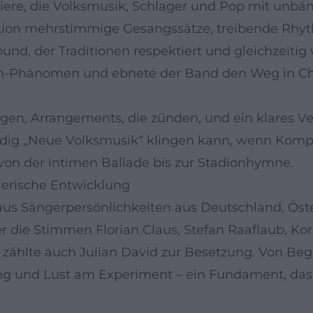
rriere, die Volksmusik, Schlager und Pop mit unb
tion mehrstimmige Gesangssätze, treibende Rhy
, der Traditionen respektiert und gleichzeitig v
n-Phänomen und ebnete der Band den Weg in Cha
gen, Arrangements, die zünden, und ein klares V
ndig „Neue Volksmusik“ klingen kann, wenn Kom
on der intimen Ballade bis zur Stadionhymne.
lerische Entwicklung
us Sängerpersönlichkeiten aus Deutschland, Öster
die Stimmen Florian Claus, Stefan Raaflaub, Korb
zählte auch Julian David zur Besetzung. Von Be
g und Lust am Experiment – ein Fundament, das i