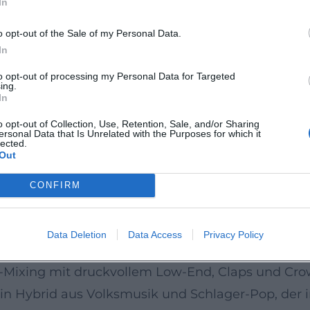
In
adenz hoch: 2024 legte die Band mit „Echo“ einen
besthema in ein druckvolles Arrangement übersetz
o opt-out of the Sale of my Personal Data.
 und „Herz sticht“ (Oktober 2025) – Titel, die die
In
on fortführen.
to opt-out of processing my Personal Data for Targeted
ing.
it der aufwändig inszenierten „Burning Lederhos’
In
d Pop-Elemente mit LED-Design, Tanz und präzise
o opt-out of Collection, Use, Retention, Sale, and/or Sharing
ersonal Data that Is Unrelated with the Purposes for which it
s Spektakel. Die Kontinuität im Release- und To
lected.
Out
-Statement
CONFIRM
getriebene, aber beatstarke Vokalgruppe, deren „N
Produktionsmitteln verschmilzt. In der Kompositi
Data Deletion
Data Access
Privacy Policy
tarren, Drums und Brass-Hits auf mehrstimmige Te
-Mixing mit druckvollem Low-End, Claps und Crow
in Hybrid aus Volksmusik und Schlager-Pop, der 