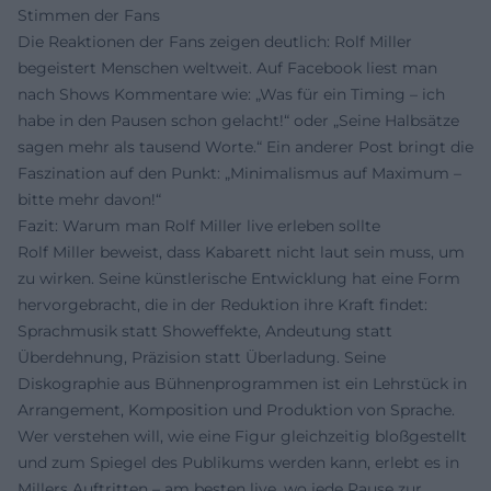
Stimmen der Fans
Die Reaktionen der Fans zeigen deutlich: Rolf Miller
begeistert Menschen weltweit. Auf Facebook liest man
nach Shows Kommentare wie: „Was für ein Timing – ich
habe in den Pausen schon gelacht!“ oder „Seine Halbsätze
sagen mehr als tausend Worte.“ Ein anderer Post bringt die
Faszination auf den Punkt: „Minimalismus auf Maximum –
bitte mehr davon!“
Fazit: Warum man Rolf Miller live erleben sollte
Rolf Miller beweist, dass Kabarett nicht laut sein muss, um
zu wirken. Seine künstlerische Entwicklung hat eine Form
hervorgebracht, die in der Reduktion ihre Kraft findet:
Sprachmusik statt Showeffekte, Andeutung statt
Überdehnung, Präzision statt Überladung. Seine
Diskographie aus Bühnenprogrammen ist ein Lehrstück in
Arrangement, Komposition und Produktion von Sprache.
Wer verstehen will, wie eine Figur gleichzeitig bloßgestellt
und zum Spiegel des Publikums werden kann, erlebt es in
Millers Auftritten – am besten live, wo jede Pause zur