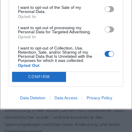
Seit 2023 tourt Miller mit „Wenn nicht wann dann jetzt“ –
I want to opt-out of the Sale of my
einem Programm, das seine Figur als grandios ignoranten,
Personal Data.
Opted In
vital dumpfen und herrlich halbwissenden Chronisten der
Gegenwart zeigt. 2024 und 2025 war er damit bundesweit
I want to opt-out of processing my
Personal Data for Targeted Advertising.
zu erleben, begleitet von TV-Präsenzen und Presse-Echos;
Opted In
der Spielplan läuft nach aktuellem Stand bis mindestens
Mai 2026 weiter. Aufführungen in Häusern wie der Max-
I want to opt-out of Collection, Use,
Retention, Sale, and/or Sharing of my
Reger-Halle oder Spielstätten in Franken und der Oberpfalz
Personal Data that Is Unrelated with the
Purposes for which it was collected.
dokumentieren die anhaltende Zugkraft, mit der Miller sein
Opted Out
Publikum quer durch Kulturregionen erreicht.
Inhaltlich schärft das Programm die Kernthemen:
CONFIRM
Sprachverwirrung als Kompass, Alltagsabsurditäten als
Gegenwartsdiagnostik, die Kunst des Ausweichens als
präzise Form der Enthüllung. Die konturierte Produktion
Data Deletion
Data Access
Privacy Policy
dieses Materials zeigt, wie Millers künstlerische
Entwicklung in den letzten Jahren noch fokussierter, noch
ökonomischer wurde – und wie souverän er den
Spannungsbogen zwischen leiser Andeutung und lauter
Erkenntnis spannt.