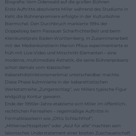
Biografie: Vom Odenwald auf die großen Bühnen
Erste Auftritte absolvierte Miller während des Studiums in
Kehl; die Bühnenpremiere erfolgte in der Kulturbühne
Biermichel. Den Durchbruch markierte 1994 der
Doppelsieg beim Passauer ScharfrichterBeil und beim
Kleinkunstpreis Baden-Württemberg. In Zusammenarbeit
mit der Medienkünstlerin Marion Pfaus experimentierte er
früh mit Live-Video und Mitschnitt-Elementen – eine
moderne, multimediale Ästhetik, die seine Bühnenpräsenz
schon damals vom klassischen
Kabarettdistinktionsmerkmal unterscheidbar machte.
Diese Phase kulminierte in der kabarettistischen
Werkstattreihe „Zungenschlag“, wo Millers typische Figur
endgültig Kontur gewann.
Ende der 1990er-Jahre etablierte sich Miller im öffentlich-
rechtlichen Fernsehen – regelmäßige Auftritte in
Formatklassikern wie „Ottis Schlachthof“,
„Mitternachtsspitzen“ oder „Asül für alle“ machten sein
lakonisches Understatement einer breiten Zuschauerschaft