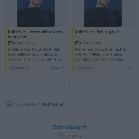
Rolf Miller – Wenn nicht wann,
Rolf Miller - "Ich sag nix"
dann jetzt!
13. Nov 2026
11. Dez 2026
Intelligentes Kabarett in der
Keiner sagt so schön nichts
Inselhalle Lindau: Halbsatz-
wie Rolf Miller. Die Presse
Humor, Timing und Satire auf
schreibt „Sternstunde des
den Punkt. 13.11.2026, 20:00
Stotterns und Stammelns“...
Komödie
37,40
€
Komödie
€
Uhr, ab 37,40 €, barrierefrei.
über das man permanent
Lachen mit Tiefgang – sichere
lachen muss und deshalb gar
dir jetzt Tickets. #RolfMiller
nicht gleich merkt, welche
Abgründe uns Miller da
1
verschleiert... Immer indirekt,
immer nebensächlich,
geradezu unbeteiligt jubelt
Kuenstler
Rolf Miller
uns der grandiose Satiriker
das bedeutungslose Nichts
unseres Seins unter, mit
brutalem Gefühl fürs Gespür.
Lebe nicht dein Leben,
Schnellzugriff
träume deinen Traum, denn
das Ziel ist im Weg. -Äh, hä!? -
Über uns
Genau. Miller zeig