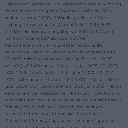
Balance von Stammeln und Statement weiter in Richtung
eines fein notierten Sprach-Rhythmus, während „Alles
andere ist primär“ (2014–2018) die gesellschaftliche
Reibung spürbar schärfte. „Obacht Miller“ (2018–2022)
bündelte die Signatur endgültig; seit 2023 läuft „Wenn
nicht wann dann jetzt“ als neue Tour-Ära.
Auf Tonträgern – in der Kabarettterminologie die
akustische Publikation – liegen zentrale Programme als
CD, DVD oder Download vor: „Der Spaß ist voll“ (2003,
WortArt), „Kein Grund zur Veranlassung“ (2005, CD; 2007,
DVD; 2009, Director’s Cut), „Tatsachen“ (2010, CD; 2014,
DVD), „Alles andere ist primär“ (2016, CD), „Obacht Miller!“
(2021, Download). Diese Veröffentlichungen sichern Millers
Repertoire in der Rezeption der Musik- und Hörkultur und
dokumentieren die Entwicklung seiner Pointenarchitektur.
Stilanalyse: Minimalismus als Hochleistungsform
Millers Verfahren lässt sich musikästhetisch lesen:
Motivarbeit (Running Gags, wiederkehrende Figuren wie
„Achim“ und „Jürgen“), motivische Transformation