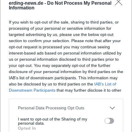
„Elefanten im Raum“. Beobachter betonen den Effekt der
erding-news.de -
Do Not Process My Personal
Information
„Konträrfaszination“: Das Publikum genießt die Distanz zur
unsympathischen, aber hochkomischen Bühnenfigur – und
If you wish to opt-out of the sale, sharing to third parties, or
erkennt zugleich die Spiegelung eigener blinder Flecken.
processing of your personal or sensitive information for
Stimmen wie Loriot würdigten „in Text und Darbietung
targeted advertising by us, please use the below opt-out
etwas ganz Besonderes“, während regionale Feuilletons
section to confirm your selection. Please note that after your
Millers minimalistisches Bühnenkonzept als
opt-out request is processed you may continue seeing
Meisterleistung des Timing preisen. In der Breite der
interest-based ads based on personal information utilized by
Rezensionen entsteht das Bild eines Künstlers, der mit
us or personal information disclosed to third parties prior to
vermeintlich kleinen Mitteln die großen Fragen des Alltags
your opt-out. You may separately opt-out of the further
disclosure of your personal information by third parties on the
komödiantisch verdichtet.
IAB’s list of downstream participants. This information may
In der Geschichte des deutschsprachigen Kabaretts gehört
also be disclosed by us to third parties on the
IAB’s List of
Millers Ansatz in die Linie radikal reduzierter Formen:
Downstream Participants
that may further disclose it to other
Konzentration auf Sprache, Haltung, Sprechmusik. Er
third parties.
erweitert diese Tradition um eine „Ästhetik des Stockens“,
die den Moment zwischen Aussage und Einsicht zum
Personal Data Processing Opt Outs
eigentlichen Ereignis erhebt.
I want to opt-out of the Sharing of my
Aktuelle Projekte 2024–2026: Die Tour-Ära „Wenn nicht
personal data.
Opted In
wann dann jetzt“