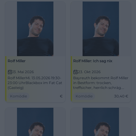
ACC.
Rolf Miller
Rolf Miller: Ich sag nix
13. Mai 2026
23. Okt 2026
Rolf MillerMi. 13.05.2026 19:30-
Bayreuth bekommt Rolf Miller
23:00 UhrBlackbox im Fat Cat
in Bestform: trocken,
(Gasteig)
treffsicher, herrlich schräg.
Am 23.10.2026 im DAS
Komödie
€
Komödie
30,40
€
ZENTRUM für 30,40 Euro.
#Kabarett