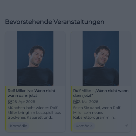
Bevorstehende Veranstaltungen
Rolf Miller live: Wenn nicht
Rolf Miller – „Wenn nicht wann
wann dann jetzt
dann jetzt“
26. Apr 2026
2. Mai 2026
München lacht wieder: Rolf
Seien Sie dabei, wenn Rolf
Miller bringt im Lustspielhaus
Miller sein neues
trockenes Kabarett und
Kabarettprogramm in
scharfe Satire auf die Bühne.
Amberg präsentiert. Ein
Komödie
Komödie
€
26.04.2026, 19:30 Uhr.
Abend voller Humor und
#Comedy
scharfer Beobachtungen im