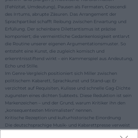
(Fehlzitat, Umdeutung), Pausen als Fermaten, Crescendi
des Irrtums, abrupte Zäsuren. Das Arrangement der
Sprachpartikel schafft Reibung zwischen Erwartung und
Erfüllung. Der scheinbare Dilettantismus ist präzise
komponiert; die vermeintliche Gedankenlosigkeit entlarvt
die Routine unserer eigenen Argumentationsmuster. So
entsteht eine Kunst, die zugleich komisch und
erkenntnisstiftend wirkt – ein Kammerspiel aus Andeutung,
Echo und Stille.
Im Genre-Vergleich positioniert sich Miller zwischen
politischem Kabarett, Sprachkunst und Stand-up: Er
verzichtet auf Requisiten, Kulisse und schnelle Gag-Dichte
zugunsten eines dichten Subtexts. Diese Reduktion ist sein
Markenzeichen – und der Grund, warum Kritiker ihn den
„konsequentesten Minimalisten“ nennen.
Kritische Rezeption und kulturhistorische Einordnung
Die deutschsprachige Musik- und Kabarettpresse verweist
regelmäßig auf Millers Eleganz im Umkreisen des