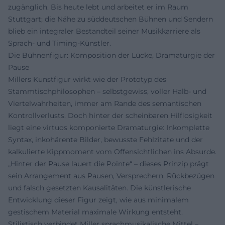
zugänglich. Bis heute lebt und arbeitet er im Raum
Stuttgart; die Nähe zu süddeutschen Bühnen und Sendern
blieb ein integraler Bestandteil seiner Musikkarriere als
Sprach- und Timing-Künstler.
Die Bühnenfigur: Komposition der Lücke, Dramaturgie der
Pause
Millers Kunstfigur wirkt wie der Prototyp des
Stammtischphilosophen – selbstgewiss, voller Halb- und
Viertelwahrheiten, immer am Rande des semantischen
Kontrollverlusts. Doch hinter der scheinbaren Hilflosigkeit
liegt eine virtuos komponierte Dramaturgie: Inkomplette
Syntax, inkohärente Bilder, bewusste Fehlzitate und der
kalkulierte Kippmoment vom Offensichtlichen ins Absurde.
„Hinter der Pause lauert die Pointe“ – dieses Prinzip prägt
sein Arrangement aus Pausen, Versprechern, Rückbezügen
und falsch gesetzten Kausalitäten. Die künstlerische
Entwicklung dieser Figur zeigt, wie aus minimalem
gestischem Material maximale Wirkung entsteht.
Stilistisch verbindet Miller sprachmusikalische Mittel –