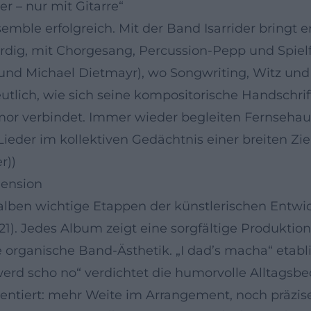
er – nur mit Gitarre“
semble erfolgreich. Mit der Band Isarrider bringt e
dig, mit Chorgesang, Percussion-Pepp und Spielfr
f und Michael Dietmayr), wo Songwriting, Witz und
utlich, wie sich seine kompositorische Handschrift
r verbindet. Immer wieder begleiten Fernsehauftr
ieder im kollektiven Gedächtnis einer breiten Zie
r))
mension
alben wichtige Etappen der künstlerischen Entwic
021). Jedes Album zeigt eine sorgfältige Produktion
e organische Band-Ästhetik. „I dad’s macha“ etab
rd scho no“ verdichtet die humorvolle Alltagsbe
entiert: mehr Weite im Arrangement, noch präzis