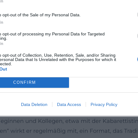
In
inen Bühnen als auch im großen Saal, wo seine 
en. ([music.apple.com](https://music.apple.com
o opt-out of the Sale of my Personal Data.
In
e und Tour-Stationen
to opt-out of processing my Personal Data for Targeted
ing.
: 2025 tourt er mit „Best of & unbekanntes der letz
In
 Bayern – von Mauern über Vilsbiburg und Mallers
o opt-out of Collection, Use, Retention, Sale, and/or Sharing
ersonal Data that Is Unrelated with the Purposes for which it
e mischt bekannte Hits, humorige Miniaturen und
lected.
Out
te Werkschau wird. Die Ankündigungen regionaler
sigen Publikumsfavoriten im bayerischen Tour-Kal
CONFIRM
e/event/20251121_roland_hefter__best_of__unbekan
Data Deletion
Data Access
Privacy Policy
 und TV-Formate
eginnen und Kollegen, etwa mit der Kabarettistin 
tzen“ wirkt er regelmäßig mit, ein Format, das Tra