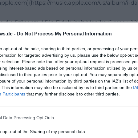
apple.com](https://music.apple.com/us/album/i-d
die Präsenz: „I Bin Fidel“ (mit Monika Gruber, 202
) und „Im Grünwalder Stadion“ (31. Oktober 2025). 
ws.de -
Do Not Process My Personal Information
 Hefter aktuelle Themen, urbayerische Lebensgefü
to opt-out of the sale, sharing to third parties, or processing of your per
en erscheinen u. a. bei Donnerwetter Musik bzw. 
formation for targeted advertising by us, please use the below opt-out s
pple Music und Amazon dokumentieren das Werk ü
r selection. Please note that after your opt-out request is processed y
eing interest-based ads based on personal information utilized by us or
sic.apple.com/us/album/i-bin-fidel-single/17051
disclosed to third parties prior to your opt-out. You may separately opt-
dermachertradition und Mitsing-Qualitäten
losure of your personal information by third parties on the IAB’s list of
. This information may also be disclosed by us to third parties on the
IA
telle von Liedermacher, Pop und Musikkabarett. H
Participants
that may further disclose it to other third parties.
ewegen sich die Arrangements zwischen Midtemp
position setzt auf Hooks, die sich rasch festsetz
l Data Processing Opt Outs
 – ein Kern seiner Live-Dramaturgie. Textlich dom
n sowie eine humorvolle Menschenfreundlichkei
o opt-out of the Sharing of my personal data.