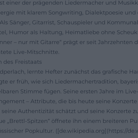
ist einer der prägenden Liedermacher und Musikk
nergie mit klarem Songwriting, Dialektpoesie und
s Sänger, Gitarrist, Schauspieler und Kommunalpol
tel, Humor als Haltung, Heimatliebe ohne Scheuk
ner – nur mit Gitarre“ prägt er seit Jahrzehnten
tete Live-Mitschnitte.
 des Freistaats
erlach, lernte Hefter zunächst das grafische Han
igte er früh, wie sich Liedermachertradition, bay
baren Stimme fügen. Seine ersten Jahre im Live-
ngement – Attribute, die bis heute seine Konzerte 
 seine Authentizität schätzt und seine Konzerte
„Brettl-Spitzen“ öffnete ihn einem breiteren Pub
ssischer Popkultur. ([de.wikipedia.org](https://de