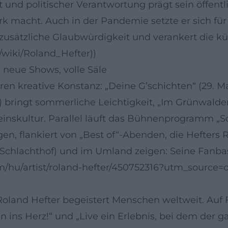
und politischer Verantwortung prägt sein öffentlic
ark macht. Auch in der Pandemie setzte er sich fü
zusätzliche Glaubwürdigkeit und verankert die kün
g/wiki/Roland_Hefter))
 neue Shows, volle Säle
ren kreative Konstanz: „Deine G’schichten“ (29. Ma
) bringt sommerliche Leichtigkeit, „Im Grünwalder 
nskultur. Parallel läuft das Bühnenprogramm „So
ngen, flankiert von „Best of“-Abenden, die Hefter
Schlachthof) und im Umland zeigen: Seine Fanbasi
m/hu/artist/roland-hefter/450752316?utm_source=o
 Roland Hefter begeistert Menschen weltweit. Au
n ins Herz!“ und „Live ein Erlebnis, bei dem der g