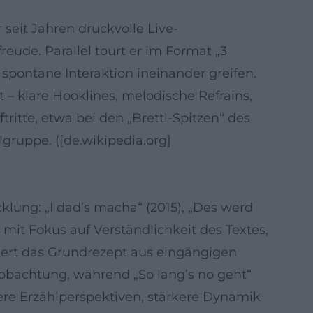
r seit Jahren druckvolle Live-
eude. Parallel tourt er im Format „3
 spontane Interaktion ineinander greifen.
 – klare Hooklines, melodische Refrains,
itte, etwa bei den „Brettl-Spitzen“ des
lgruppe. ([de.wikipedia.org]
klung: „I dad’s macha“ (2015), „Des werd
 mit Fokus auf Verständlichkeit des Textes,
liert das Grundrezept aus eingängigen
obachtung, während „So lang’s no geht“
ere Erzählperspektiven, stärkere Dynamik