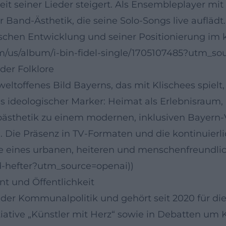
t seiner Lieder steigert. Als Ensembleplayer mit Is
Band-Ästhetik, die seine Solo-Songs live auflädt.
erischen Entwicklung und seiner Positionierung im 
om/us/album/i-bin-fidel-single/1705107485?utm_so
 der Folklore
eltoffenes Bild Bayerns, das mit Klischees spielt,
als ideologischer Marker: Heimat als Erlebnisraum
sthetik zu einem modernen, inklusiven Bayern-Ve
n. Die Präsenz in TV-Formaten und die kontinuier
me eines urbanen, heiteren und menschenfreundlic
nd-hefter?utm_source=openai))
 und Öffentlichkeit
 der Kommunalpolitik und gehört seit 2020 für d
nitiative „Künstler mit Herz“ sowie in Debatten um 