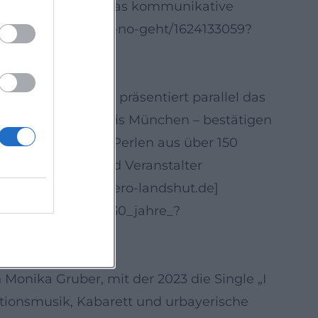
Bühnenpräsenz und das kommunikative
/za/album/so-langs-no-geht/1624133059?
ten 30 Jahre“ und präsentiert parallel das
dorf/Pfaffenberg bis München – bestätigen
 wiederentdeckte Perlen aus über 150
 Kulturhäuser und Veranstalter
ender. ([konzertbuero-landshut.de]
ntes_der_letzten_30_jahre_?
Monika Gruber, mit der 2023 die Single „I
ditionsmusik, Kabarett und urbayerische