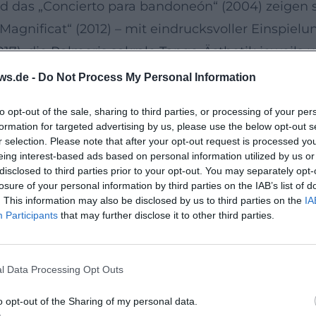
 und das „Concierto para bandoneón“ (2004) zeige
Magnificat“ (2012) – mit eindrucksvoller Einspie
017), die Palmeris sakrale Tango-Ästhetik jeweils 
 Pasión según Astor“ (2021) entwirft er ein poeti
ws.de -
Do Not Process My Personal Information
piegel biblischer Zitate – ein dramaturgisch kühn
to opt-out of the sale, sharing to third parties, or processing of your per
formation for targeted advertising by us, please use the below opt-out s
pertoirewirkung
r selection. Please note that after your opt-out request is processed y
eing interest-based ads based on personal information utilized by us or
Kanonisierung seiner Musik. Eine frühe Referenz 
disclosed to third parties prior to your opt-out. You may separately opt-
avier – ein Zeitdokument, das die anfängliche Int
losure of your personal information by third parties on the IAB’s list of
. This information may also be disclosed by us to third parties on the
IA
a die Kopplung „Misatango & Tango Gloria“ mit d
Participants
that may further disclose it to other third parties.
d Tango-Idiomen exemplarisch ausleuchtet. Auch da
Symbiose von lateinischem Lobgesang, Bandoneonf
l Data Processing Opt Outs
erfügbarkeit qualitativ hochwertiger Aufnahmen d
o opt-out of the Sharing of my personal data.