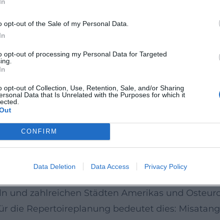
In
fft Chorkontrapunkt
rede: Er hält das „harmonische Inventar“ und die 
o opt-out of the Sale of my Personal Data.
 die vom homophonen Deklamationsstil bis zum dic
In
ramaturgisches Gravitationszentrum; Klavier und 
to opt-out of processing my Personal Data for Targeted
ing.
rten Akzenten changieren. In der Chorführung nut
In
Steigerungsbögen – eine Produktion, die Ensemble
o opt-out of Collection, Use, Retention, Sale, and/or Sharing
ersonal Data that Is Unrelated with the Purposes for which it
 aus Genreidentität und formaler Strenge erklär
lected.
Out
d Globalität
CONFIRM
 „Tango als Konzertsprache“ erweitert, indem sie d
chränkt. Sie verleiht spanisch-lateinamerikanische
Data Deletion
Data Access
Privacy Policy
damerikanischen Rhythmen ohne Verlust liturgisch
ln und zahlreichen Städten Amerikas und Osteuro
Für die Repertoireplanung bedeutet dies: Misatan