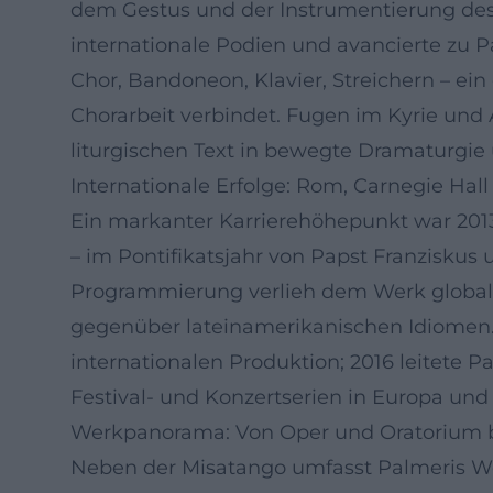
dem Gestus und der Instrumentierung des 
internationale Podien und avancierte zu P
Chor, Bandoneon, Klavier, Streichern – ei
Chorarbeit verbindet. Fugen im Kyrie und
liturgischen Text in bewegte Dramaturgie 
Internationale Erfolge: Rom, Carnegie Hal
Ein markanter Karrierehöhepunkt war 2013,
– im Pontifikatsjahr von Papst Franzisku
Programmierung verlieh dem Werk globale S
gegenüber lateinamerikanischen Idiomen. 
internationalen Produktion; 2016 leitete P
Festival- und Konzertserien in Europa und
Werkpanorama: Von Oper und Oratorium bi
Neben der Misatango umfasst Palmeris We