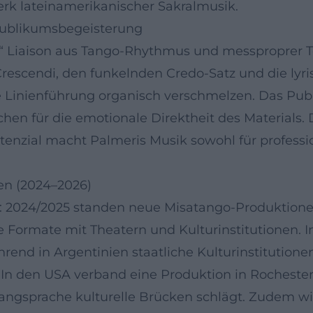
lwerk lateinamerikanischer Sakralmusik.
Publikumsbegeisterung
nte“ Liaison aus Tango-Rhythmus und messproprer
rescendi, den funkelnden Credo-Satz und die lyr
he Linienführung organisch verschmelzen. Das Pub
chen für die emotionale Direktheit des Materials.
nzial macht Palmeris Musik sowohl für professio
en (2024–2026)
nt: 2024/2025 standen neue Misatango-Produktion
ve Formate mit Theatern und Kulturinstitutionen.
end in Argentinien staatliche Kulturinstitutionen
n. In den USA verband eine Produktion in Rochest
Klangsprache kulturelle Brücken schlägt. Zudem wi