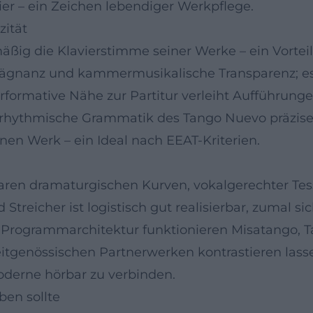
ier – ein Zeichen lebendiger Werkpflege.
zität
äßig die Klavierstimme seiner Werke – ein Vorteil 
 Prägnanz und kammermusikalische Transparenz; e
formative Nähe zur Partitur verleiht Aufführunge
e rhythmische Grammatik des Tango Nuevo präzise 
nen Werk – ein Ideal nach EEAT-Kriterien.
klaren dramaturgischen Kurven, vokalgerechter Te
treicher ist logistisch gut realisierbar, zumal si
Programmarchitektur funktionieren Misatango, Ta
eitgenössischen Partnerwerken kontrastieren lass
Moderne hörbar zu verbinden.
ben sollte