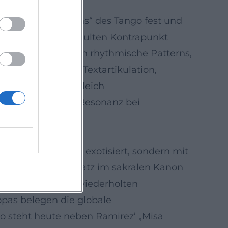
„melodischen Designs“ des Tango fest und
hten, barock geschulten Kontrapunkt
Streicher schichten rhythmische Patterns,
zt Palmeri klare Textartikulation,
s fordert und zugleich
t die nachhaltige Resonanz bei
ie Liturgie nicht exotisiert, sondern mit
r Identität einen Platz im sakralen Kanon
er Gravitas. Die wiederholten
pas belegen die globale
go steht heute neben Ramirez’ „Misa