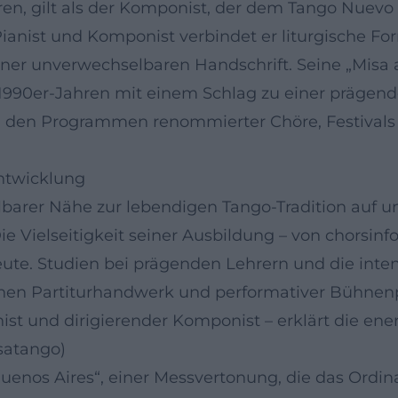
ren, gilt als der Komponist, der dem Tango Nuevo 
, Pianist und Komponist verbindet er liturgische F
ner unverwechselbaren Handschrift. Seine „Misa a 
 1990er-Jahren mit einem Schlag zu einer prägen
in den Programmen renommierter Chöre, Festival
ntwicklung
barer Nähe zur lebendigen Tango-Tradition auf un
ie Vielseitigkeit seiner Ausbildung – von chorsinf
 heute. Studien bei prägenden Lehrern und die int
schen Partiturhandwerk und performativer Bühnenp
t und dirigierender Komponist – erklärt die ener
satango)
uenos Aires“, einer Messvertonung, die das Ordi