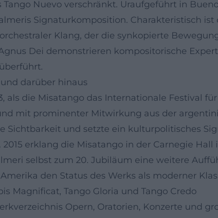
Tango Nuevo verschränkt. Uraufgeführt in Buenos
almeris Signaturkomposition. Charakteristisch is
n orchestraler Klang, der die synkopierte Bewegu
 Agnus Dei demonstrieren kompositorische Expert
überführt.
l und darüber hinaus
 als die Misatango das Internationale Festival fü
s und mit prominenter Mitwirkung aus der argenti
ichtbarkeit und setzte ein kulturpolitisches Sig
2015 erklang die Misatango in der Carnegie Hall 
almeri selbst zum 20. Jubiläum eine weitere Auffü
 Amerika den Status des Werks als moderner Klass
s Magnificat, Tango Gloria und Tango Credo
rkverzeichnis Opern, Oratorien, Konzerte und gr