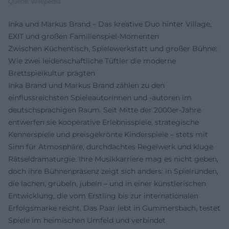
Quelle: Wikipedia
Inka und Markus Brand – Das kreative Duo hinter Village,
EXIT und großen Familienspiel-Momenten
Zwischen Küchen­tisch, Spiele­werkstatt und großer Bühne:
Wie zwei leidenschaftliche Tüftler die moderne
Brettspielkultur prägten
Inka Brand und Markus Brand zählen zu den
einflussreichsten Spieleautorinnen und -autoren im
deutschsprachigen Raum. Seit Mitte der 2000er-Jahre
entwerfen sie kooperative Erlebnisspiele, strategische
Kennerspiele und preisgekrönte Kinderspiele – stets mit
Sinn für Atmosphäre, durchdachtes Regelwerk und kluge
Rätseldramaturgie. Ihre Musikkarriere mag es nicht geben,
doch ihre Bühnenpräsenz zeigt sich anders: in Spielrunden,
die lachen, grübeln, jubeln – und in einer künstlerischen
Entwicklung, die vom Erstling bis zur internationalen
Erfolgsmarke reicht. Das Paar lebt in Gummersbach, testet
Spiele im heimischen Umfeld und verbindet