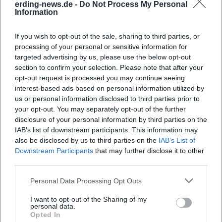
erding-news.de -
Do Not Process My Personal
Würfelökonomie und Worker-Placement, die klare
Information
Ikonografie und die pointierte Taktfrequenz der Züge.
Queensdale wird handwerklich solide attestiert, aber als
If you wish to opt-out of the sale, sharing to third parties, or
familiennahes Legacy-Spiel jenseits der Expertenerwartung
processing of your personal or sensitive information for
targeted advertising by us, please use the below opt-out
gelesen. Dieser kritische Diskurs zeigt die Vielseitigkeit der
section to confirm your selection. Please note that after your
Brands: Sie komponieren nicht nur für einen Stil, sondern
opt-out request is processed you may continue seeing
modulieren Genre, Anspruch und Zielgruppe je nach
interest-based ads based on personal information utilized by
Projekt.
us or personal information disclosed to third parties prior to
Produktionsästhetik, Regel-Design und künstlerische
your opt-out. You may separately opt-out of the further
Handschrift
disclosure of your personal information by third parties on the
Die Expertise des Duos zeigt sich in klarem Regeltext,
IAB’s list of downstream participants. This information may
also be disclosed by us to third parties on the
IAB’s List of
didaktisch sauberer Einführung, strukturierten Kapitel-
Downstream Participants
that may further disclose it to other
oder Rätselverläufen und stimmiger Materialdramaturgie.
third parties.
In der Produktion setzen sie mit Verlagen wie KOSMOS,
Eggertspiele/Pegasus, HUCH!, Drei Magier oder
Personal Data Processing Opt Outs
Ravensburger auf verlässliche Partner, die Grafik, Druck
I want to opt-out of the Sharing of my
und Qualitätskontrolle auf hohem Niveau sichern. Ihr
personal data.
Arrangement bevorzugt leicht lesbare Symbolik, modulare
Opted In