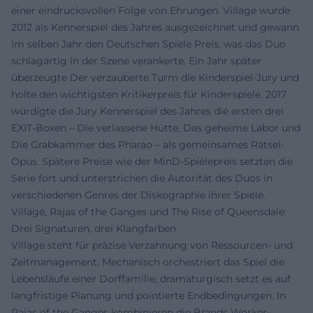
einer eindrucksvollen Folge von Ehrungen. Village wurde
2012 als Kennerspiel des Jahres ausgezeichnet und gewann
im selben Jahr den Deutschen Spiele Preis, was das Duo
schlagartig in der Szene verankerte. Ein Jahr später
überzeugte Der verzauberte Turm die Kinderspiel-Jury und
holte den wichtigsten Kritikerpreis für Kinderspiele. 2017
würdigte die Jury Kennerspiel des Jahres die ersten drei
EXIT-Boxen – Die verlassene Hütte, Das geheime Labor und
Die Grabkammer des Pharao – als gemeinsames Rätsel-
Opus. Spätere Preise wie der MinD-Spielepreis setzten die
Serie fort und unterstrichen die Autorität des Duos in
verschiedenen Genres der Diskographie ihrer Spiele.
Village, Rajas of the Ganges und The Rise of Queensdale:
Drei Signaturen, drei Klangfarben
Village steht für präzise Verzahnung von Ressourcen- und
Zeitmanagement. Mechanisch orchestriert das Spiel die
Lebensläufe einer Dorffamilie; dramaturgisch setzt es auf
langfristige Planung und pointierte Endbedingungen. In
Rajas of the Ganges kombinieren die Brands Worker-