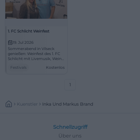
1. FC Schlicht Weinfest
19. Jul 2026
Sommerabend in Vilseck
genießen: Weinfest des 1. FC
Schlicht mit Livemusik, Wein
und Schmankerln. 19.07.2026,
Festivals
Kostenlos
Eintritt frei. Gesellig feiern,
tanzen, anstoßen – jetzt
vormerken! #WeinfestSchlicht
1
Kuenstler
Inka Und Markus Brand
Schnellzugriff
Über uns