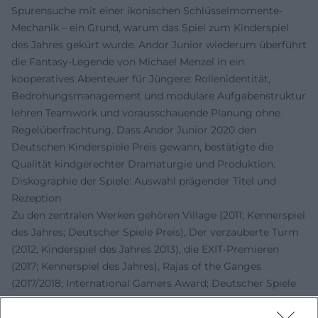
Spurensuche mit einer ikonischen Schlüsselmomente-
Mechanik – ein Grund, warum das Spiel zum Kinderspiel
des Jahres gekürt wurde. Andor Junior wiederum überführt
die Fantasy-Legende von Michael Menzel in ein
kooperatives Abenteuer für Jüngere: Rollenidentität,
Bedrohungsmanagement und modulare Aufgabenstruktur
lehren Teamwork und vorausschauende Planung ohne
Regelüberfrachtung. Dass Andor Junior 2020 den
Deutschen Kinderspiele Preis gewann, bestätigte die
Qualität kindgerechter Dramaturgie und Produktion.
Diskographie der Spiele: Auswahl prägender Titel und
Rezeption
Zu den zentralen Werken gehören Village (2011; Kennerspiel
des Jahres; Deutscher Spiele Preis), Der verzauberte Turm
(2012; Kinderspiel des Jahres 2013), die EXIT-Premieren
(2017; Kennerspiel des Jahres), Rajas of the Ganges
(2017/2018; International Gamers Award; Deutscher Spiele
Preis Platz 3) sowie Family- und Junior-Formate. Die
Kritiken zu Rajas betonen die Harmonie von