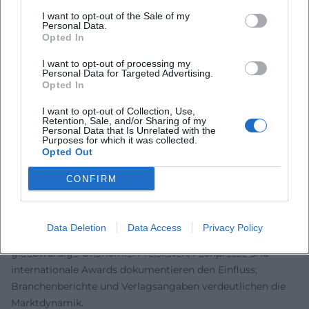
Schwierigkeitsgrade und skalierbare Spielzeit. In der
I want to opt-out of the Sale of my
Stilanalyse kristallisieren sich drei Konstanten: narrative
Personal Data.
Rahmung als Motivationsmotor, mechanische Kernidee
Opted In
mit klarem Twist und eine finale Spannungsspitze – oft als
I want to opt-out of processing my
„Aha“-Effekt der Regel- oder Rätselkomposition.
Personal Data for Targeted Advertising.
Opted In
Kultureller Einfluss: Von der Szene in den Mainstream
Spiele von Inka und Markus Brand verbinden Generationen
I want to opt-out of Collection, Use,
an einem Tisch – ein kultureller Wert, der gerade in Zeiten
Retention, Sale, and/or Sharing of my
Personal Data that Is Unrelated with the
digitaler Fragmentierung Resonanz erzeugt. Die EXIT-
Purposes for which it was collected.
Opted Out
Reihe beschleunigte den Escape-Room-Trend im Zuhause-
Kontext, weckte neue Zielgruppen und schuf eine
CONFIRM
Markenwelt mit Büchern, Puzzles und Adventskalendern.
Gleichzeitig stehen Titel wie Village und Rajas for eine
genuin europäische Designschule: zugängliche
Data Deletion
Data Access
Privacy Policy
Komplexität, elegante Verzahnung, thematisch
glaubwürdige Ökonomie. Preislisten, Fachpresse und
internationale Awards dokumentieren den Einfluss;
Branchenberichte und Verlagsangaben verdeutlichen die
Marktdynamik.