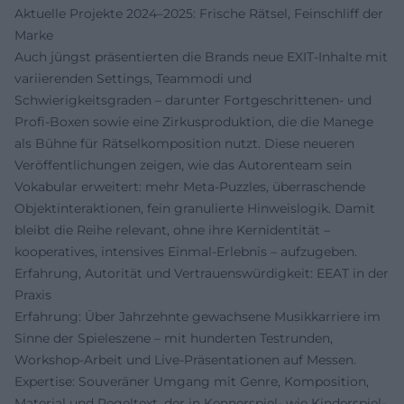
Aktuelle Projekte 2024–2025: Frische Rätsel, Feinschliff der
Marke
Auch jüngst präsentierten die Brands neue EXIT-Inhalte mit
variierenden Settings, Teammodi und
Schwierigkeitsgraden – darunter Fortgeschrittenen- und
Profi-Boxen sowie eine Zirkusproduktion, die die Manege
als Bühne für Rätselkomposition nutzt. Diese neueren
Veröffentlichungen zeigen, wie das Autorenteam sein
Vokabular erweitert: mehr Meta-Puzzles, überraschende
Objektinteraktionen, fein granulierte Hinweislogik. Damit
bleibt die Reihe relevant, ohne ihre Kernidentität –
kooperatives, intensives Einmal-Erlebnis – aufzugeben.
Erfahrung, Autorität und Vertrauenswürdigkeit: EEAT in der
Praxis
Erfahrung: Über Jahrzehnte gewachsene Musikkarriere im
Sinne der Spieleszene – mit hunderten Testrunden,
Workshop-Arbeit und Live-Präsentationen auf Messen.
Expertise: Souveräner Umgang mit Genre, Komposition,
Material und Regeltext, der in Kennerspiel- wie Kinderspiel-