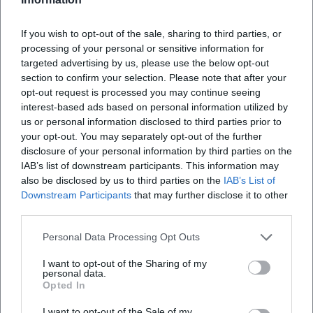
Werk in besonderer Weise für Klangformate. Hörspiele,
Lesungen, Liederzyklen und Rezitationen bilden eine
If you wish to opt-out of the sale, sharing to third parties, or
processing of your personal or sensitive information for
akustische Traditionslinie, die von historischen
targeted advertising by us, please use the below opt-out
Rundfunkproduktionen bis in die Streaming-Gegenwart
section to confirm your selection. Please note that after your
reicht. Besonders prominent steht „Leben in dieser Zeit“,
opt-out request is processed you may continue seeing
dessen Konzert- und Hörspielfassungen wiederholt
interest-based ads based on personal information utilized by
eingespielt wurden. Darüber hinaus reichen die Tonspuren
us or personal information disclosed to third parties prior to
von Kinderhörspielen bis zu poetischen Alben, die seine
your opt-out. You may separately opt-out of the further
Gedichte neu interpretieren. Diese „Diskographie“ zeigt,
disclosure of your personal information by third parties on the
IAB’s list of downstream participants. This information may
wie stark seine Sprache musikalisch denkt: klare
also be disclosed by us to third parties on the
IAB’s List of
Phrasierung, melodische Reime, metrische Präzision,
Downstream Participants
that may further disclose it to other
szenische Pointen.
third parties.
Musikalische Entwicklung und Stil: Neue Sachlichkeit trifft
Chanson
Personal Data Processing Opt Outs
Kästners Lyrik verbindet die Nüchternheit der Neuen
I want to opt-out of the Sharing of my
Sachlichkeit mit der Suggestion des Chansons. Seine
personal data.
Gedichte arbeiten mit regelmäßigem Metrum,
Opted In
überraschenden Binnenreimen, Refrain-Motiven und
I want to opt-out of the Sale of my