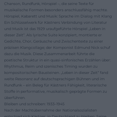
Chanson, Rundfunk, Hörspiel –, die seine Texte für
musikalische Formen besonders anschlussfähig machte.
Hörspiel, Kabarett und Musik: Sprache im Dialog mit Klang
Ein Schlüsselwerk für Kästners Verbindung von Literatur
und Musik ist das 1929 uraufgeführte Hörspiel „Leben in
dieser Zeit“. Als lyrische Suite konzipiert, montierte er
Gedichte, Chor, Geräusche und Zwischentexte zu einer
präzisen Klangcollage; der Komponist Edmund Nick schuf
dazu die Musik. Diese Zusammenarbeit führte die
poetische Struktur in ein quasi-sinfonisches Erzählen über:
Rhythmus, Reim und szenisches Timing wurden zu
kompositorischen Bausteinen. „Leben in dieser Zeit“ fand
weite Resonanz auf deutschsprachigen Bühnen und im
Rundfunk – ein Beleg für Kästners Fähigkeit, literarische
Stoffe in performative, musikalisch geprägte Formen zu
überführen.
Bleiben und schreiben: 1933–1945
Nach der Machtübernahme der Nationalsozialisten
entschied sich Kästner, in Deutschland zu bleiben. Seine