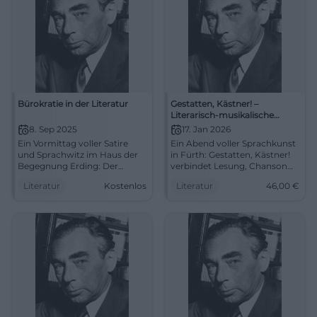
Bürokratie in der Literatur
Gestatten, Kästner! –
Literarisch-musikalische
Revue
8. Sep 2025
17. Jan 2026
Ein Vormittag voller Satire
Ein Abend voller Sprachkunst
und Sprachwitz im Haus der
in Fürth: Gestatten, Kästner!
Begegnung Erding: Der
verbindet Lesung, Chanson
Literaturklub liest über
und Erzählkunst. Sa 17.01.2026,
Literatur
Kostenlos
Literatur
46,00
€
Bürokratie. 08.09.2025, 11 Uhr,
19:30 Uhr, Preise 14–46 €.
Eintritt frei. #Literatur
Humanität, Witz, Musik – live
erleben. #ErichKästner