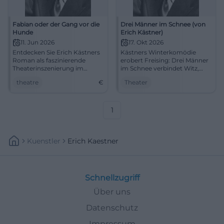
Fabian oder der Gang vor die
Drei Männer im Schnee (von
Hunde
Erich Kästner)
11. Jun 2026
17. Okt 2026
Entdecken Sie Erich Kästners
Kästners Winterkomödie
Roman als faszinierende
erobert Freising: Drei Männer
Theaterinszenierung im
im Schnee verbindet Witz,
Stadttheater Aschaffenburg.
Verwechslung und Herz im
theatre
€
Theater
Ein unvergesslicher Abend
Asamtheater. 17.10.2026.
erwartet Sie!
#Theater
1
Kuenstler
Erich Kaestner
Schnellzugriff
Über uns
Datenschutz
Impressum