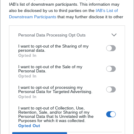
Kollaborationen und kultureller Einfluss
IAB’s list of downstream participants. This information may
also be disclosed by us to third parties on the
IAB’s List of
Holmes’ Bedeutung zeigt sich in der Qualität seiner
Downstream Participants
that may further disclose it to other
Kollaborationen. An der Seite von Cindy Blackman formte
third parties.
er über mehrere Alben eine moderne, energetische
Jazzsprache, die postboppige Virtuosität mit pointierter
Personal Data Processing Opt Outs
Klangästhetik verbindet. Projekte mit Carlos Garnett
I want to opt-out of the Sharing of my
verknüpften die Spiritual‑Jazz‑Tradition mit frischem,
personal data.
urbanem Puls. Die Arbeit mit Größen wie Branford
Opted In
Marsalis, Max Roach oder Donald Byrd schlägt Brücken
I want to opt-out of the Sale of my
zwischen Generationen und Stilen – ein Beitrag zur
Personal Data.
lebendigen Traditionslinie des Jazz.
Opted In
Auf Bühnen in New York – bis hin zu intimen
I want to opt-out of processing my
Konzertformaten und Livestream‑Settings – zeigte Holmes
Personal Data for Targeted Advertising.
Opted In
eine Bühnenpräsenz, die Nähe schafft: Er versteht es, Hörer
in einen musikalischen Dialog zu ziehen, spontane
I want to opt-out of Collection, Use,
Interaktion hörbar zu machen und doch eine klare
Retention, Sale, and/or Sharing of my
Personal Data that Is Unrelated with the
dramaturgische Linie zu halten. In der Pädagogik
Purposes for which it was collected.
Opted Out
vermittelt er diese Prinzipien in Workshops und
Masterclasses: Ohrschulung, Formverständnis,