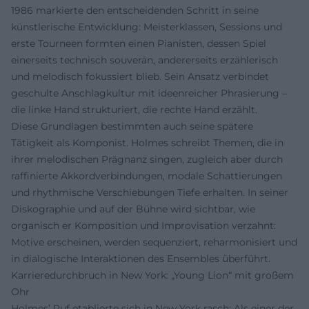
1986 markierte den entscheidenden Schritt in seine
künstlerische Entwicklung: Meisterklassen, Sessions und
erste Tourneen formten einen Pianisten, dessen Spiel
einerseits technisch souverän, andererseits erzählerisch
und melodisch fokussiert blieb. Sein Ansatz verbindet
geschulte Anschlagkultur mit ideenreicher Phrasierung –
die linke Hand strukturiert, die rechte Hand erzählt.
Diese Grundlagen bestimmten auch seine spätere
Tätigkeit als Komponist. Holmes schreibt Themen, die in
ihrer melodischen Prägnanz singen, zugleich aber durch
raffinierte Akkordverbindungen, modale Schattierungen
und rhythmische Verschiebungen Tiefe erhalten. In seiner
Diskographie und auf der Bühne wird sichtbar, wie
organisch er Komposition und Improvisation verzahnt:
Motive erscheinen, werden sequenziert, reharmonisiert und
in dialogische Interaktionen des Ensembles überführt.
Karrieredurchbruch in New York: „Young Lion“ mit großem
Ohr
Holmes’ Ruf etablierte sich in New York rasch: Als einer der