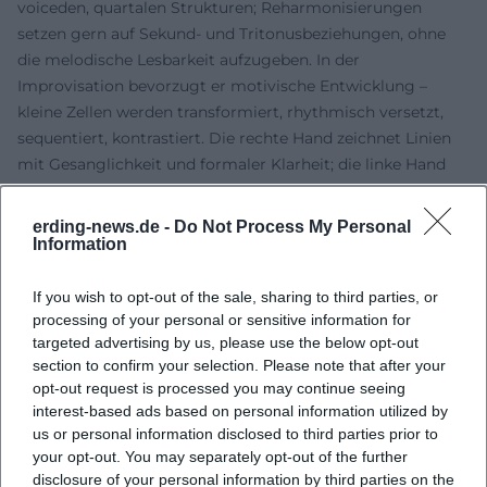
voiceden, quartalen Strukturen; Reharmonisierungen
setzen gern auf Sekund‑ und Tritonusbeziehungen, ohne
die melodische Lesbarkeit aufzugeben. In der
Improvisation bevorzugt er motivische Entwicklung –
kleine Zellen werden transformiert, rhythmisch versetzt,
sequentiert, kontrastiert. Die rechte Hand zeichnet Linien
mit Gesanglichkeit und formaler Klarheit; die linke Hand
stützt mit Walking‑Figuren, clusternahen Flächen oder
synkopierten Akkordschüben.
erding-news.de -
Do Not Process My Personal
Im Zusammenspiel mit Drums und Bass agiert Holmes als
Information
dramaturgischer Architekt: Spannungsbögen werden über
Registerwechsel, Dichte‑Modulation und dynamische
If you wish to opt-out of the sale, sharing to third parties, or
Terrassierung aufgebaut. In elektrischen Kontexten
processing of your personal or sensitive information for
targeted advertising by us, please use the below opt-out
erweitert er das Farbspektrum mit E‑Piano und
section to confirm your selection. Please note that after your
Synthesizer – immer mit dem Ziel, die Komposition in
opt-out request is processed you may continue seeing
Szene zu setzen und das Ensemble zu beflügeln. Diese
interest-based ads based on personal information utilized by
Mischung aus Fachwissen, historischer Einordnung und
us or personal information disclosed to third parties prior to
zeitgenössischer Klangsprache belegt Expertise in
your opt-out. You may separately opt-out of the further
Komposition, Arrangement und Produktion.
disclosure of your personal information by third parties on the