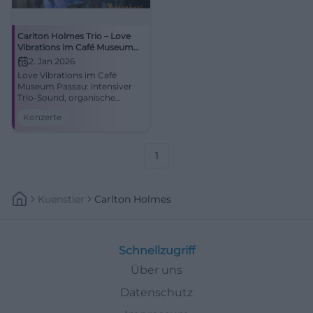
Carlton Holmes Trio – Love
Vibrations im Café Museum
Passau
2. Jan 2026
Love Vibrations im Café
Museum Passau: intensiver
Trio-Sound, organische
Grooves, lyrische Balladen.
Konzerte
Freitag, 02.01.2026, 20:00 Uhr.
Begrenzte Plätze – jetzt
reservieren. #PassauJazz
1
Kuenstler
Carlton Holmes
Schnellzugriff
Über uns
Datenschutz