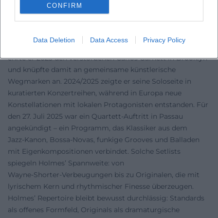
CONFIRM
Time‑Konzept, Sound. So prägt er nicht nur die Bühne,
sondern auch die nächste Musikergeneration.
Aktuelle Projekte, Konzerte, Repertoire (2023–2025)
Data Deletion
Data Access
Privacy Policy
Holmes blieb in den letzten Jahren präsent: Mit seinem Trio
ehrte er 2023 den verstorbenen Carlos Garnett in Brooklyn
und knüpfte damit an gemeinsame künstlerische
Wegmarken an. 2024/2025 zeigte er seine Soloseite in
kuratierten Konzertreihen, während in Europa neue
Konstellationen mit lokalen Protagonisten entstanden. Für
den 27. Juli 2025 war ein Quartett‑Auftritt in Passau
angekündigt – ein Programm, das Klassiker aus dem
Jazz‑Kanon, Bossa‑Novas, funkige Grooves und Balladen
mit Eigenkompositionen verbindet. Solche Setlists
spiegeln Holmes’ Spannweite: von
Wayne‑Shorter‑Verbeugungen bis zu Originalen, die mit
lyrischem Kern und rhythmischer Finesse überzeugen.
Holmes’ Repertoire bleibt bewusst durchlässig: Standards
als offenes Formfeld, Originals als dramaturgische