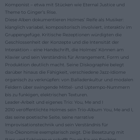
Komponist – etwa mit Stücken wie Eternal Justice und
Theme to Ginger’s Rise.
Diese Alben dokumentieren Holmes’ Reife als Musiker:
klanglich variabel, kompositorisch involviert, interaktiv im
Gruppengefüge. Kritische Rezeptionen würdigten die
Geschlossenheit der Konzepte und die Intensität der
Interaktion – eine Handschrift, die Holmes’ Können am
Klavier und sein Verständnis für Arrangement, Form und
Produktion deutlich macht. Seine Diskographie belegt
darüber hinaus die Fähigkeit, verschiedene Jazz‑Idiome
organisch zu verknüpfen: von Balladenkultur und modalen
Feldern über swingende Mittel‑ und Uptempo‑Nummern
bis zu funkigen, elektrischen Texturen.
Leader‑Arbeit und eigenes Trio: You, Me and I
2010 veröffentlichte Holmes sein Trio‑Album You, Me and I,
das seine poetische Seite, seine narrative
Improvisationstechnik und sein Verständnis für
Trio‑Ökonomie exemplarisch zeigt. Die Besetzung mit
Bass und Schlagzeug schafft Raum für ein flexibles,