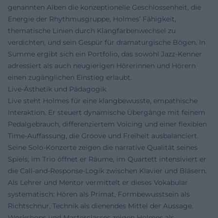
genannten Alben die konzeptionelle Geschlossenheit, die
Energie der Rhythmusgruppe, Holmes’ Fähigkeit,
thematische Linien durch Klangfarbenwechsel zu
verdichten, und sein Gespür für dramaturgische Bögen. In
Summe ergibt sich ein Portfolio, das sowohl Jazz‑Kenner
adressiert als auch neugierigen Hörerinnen und Hörern
einen zugänglichen Einstieg erlaubt.
Live‑Ästhetik und Pädagogik
Live steht Holmes für eine klangbewusste, empathische
Interaktion. Er steuert dynamische Übergänge mit feinem
Pedalgebrauch, differenziertem Voicing und einer flexiblen
Time‑Auffassung, die Groove und Freiheit ausbalanciert.
Seine Solo‑Konzerte zeigen die narrative Qualität seines
Spiels; im Trio öffnet er Räume, im Quartett intensiviert er
die Call‑and‑Response‑Logik zwischen Klavier und Bläsern.
Als Lehrer und Mentor vermittelt er dieses Vokabular
systematisch: Hören als Primat, Formbewusstsein als
Richtschnur, Technik als dienendes Mittel der Aussage.
Workshops und Masterclasses zeigen Holmes als