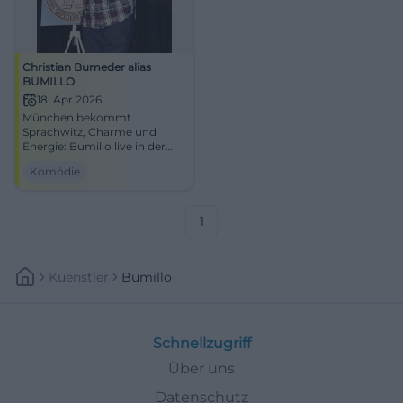
Christian Bumeder alias
BUMILLO
18. Apr 2026
München bekommt
Sprachwitz, Charme und
Energie: Bumillo live in der
Blackbox im FAT CAT am
Komödie
18.04.2026. Jetzt den
Kabarettabend erleben!
#München #Kabarett
1
Kuenstler
Bumillo
Schnellzugriff
Über uns
Datenschutz