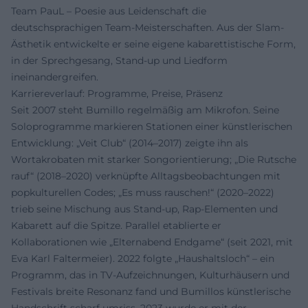
Team PauL – Poesie aus Leidenschaft die
deutschsprachigen Team-Meisterschaften. Aus der Slam-
Ästhetik entwickelte er seine eigene kabarettistische Form,
in der Sprechgesang, Stand-up und Liedform
ineinandergreifen.
Karriereverlauf: Programme, Preise, Präsenz
Seit 2007 steht Bumillo regelmäßig am Mikrofon. Seine
Soloprogramme markieren Stationen einer künstlerischen
Entwicklung: „Veit Club“ (2014–2017) zeigte ihn als
Wortakrobaten mit starker Songorientierung; „Die Rutsche
rauf“ (2018–2020) verknüpfte Alltagsbeobachtungen mit
popkulturellen Codes; „Es muss rauschen!“ (2020–2022)
trieb seine Mischung aus Stand-up, Rap-Elementen und
Kabarett auf die Spitze. Parallel etablierte er
Kollaborationen wie „Elternabend Endgame“ (seit 2021, mit
Eva Karl Faltermeier). 2022 folgte „Haushaltsloch“ – ein
Programm, das in TV-Aufzeichnungen, Kulturhäusern und
Festivals breite Resonanz fand und Bumillos künstlerische
Handschrift scharf umriss. 2023 wurde er mit der