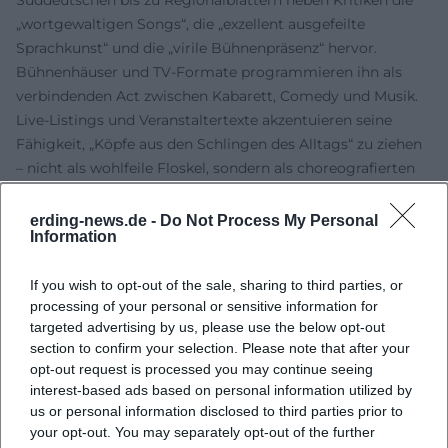
„wortgewaltigen Songs“, die „exzellent ausgefeilte
Sprachkunst“ und die „virile Bühnenpräsenz“ hervor.
Bühnenhäuser und TV-Formate programmieren ihn als
verbindenden Act zwischen Kabarett, Comedy und Musik.
Live-Listings und Veranstaltertexte akzentuieren seine
Fähigkeit, „Köpfe aus den Schlingen des Alltags“ zu ziehen
– nicht als wohlfeile Floskel, sondern als choreografierten
Abendsog, in dem Pointen, Beats und Beobachtungen
exakt gesetzt sind.
erding-news.de -
Do Not Process My Personal
Information
Musikalische Entwicklung: Komposition, Produktion,
Arrangement
If you wish to opt-out of the sale, sharing to third parties, or
Auf Tonträgern arbeitet Bumillo mit Produzenten,
processing of your personal or sensitive information for
Musikern und Mastering-Studios, die seine Sprache in eine
targeted advertising by us, please use the below opt-out
klare Klangarchitektur überführen: Bassläufe, synthetische
section to confirm your selection. Please note that after your
Texturen und perkussive Patterns stützen die Reimstruktur;
opt-out request is processed you may continue seeing
Hooks und Refrain-Fragmente funktionieren wie
interest-based ads based on personal information utilized by
Leitmotive im Kabarettkontext. Die Produktion bleibt
us or personal information disclosed to third parties prior to
transparent, damit Nuancen der Sprache – Vokalfärbungen,
your opt-out. You may separately opt-out of the further