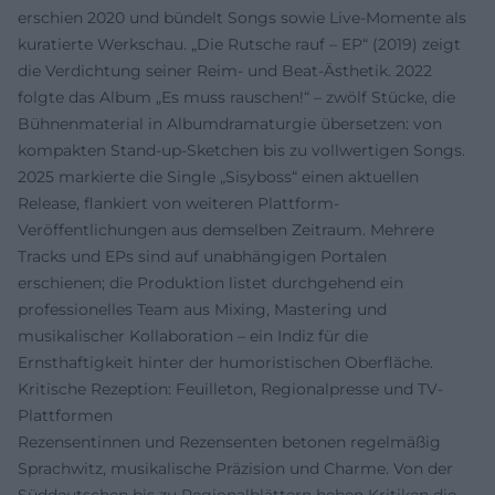
erschien 2020 und bündelt Songs sowie Live-Momente als
kuratierte Werkschau. „Die Rutsche rauf – EP“ (2019) zeigt
die Verdichtung seiner Reim- und Beat-Ästhetik. 2022
folgte das Album „Es muss rauschen!“ – zwölf Stücke, die
Bühnenmaterial in Albumdramaturgie übersetzen: von
kompakten Stand-up-Sketchen bis zu vollwertigen Songs.
2025 markierte die Single „Sisyboss“ einen aktuellen
Release, flankiert von weiteren Plattform-
Veröffentlichungen aus demselben Zeitraum. Mehrere
Tracks und EPs sind auf unabhängigen Portalen
erschienen; die Produktion listet durchgehend ein
professionelles Team aus Mixing, Mastering und
musikalischer Kollaboration – ein Indiz für die
Ernsthaftigkeit hinter der humoristischen Oberfläche.
Kritische Rezeption: Feuilleton, Regionalpresse und TV-
Plattformen
Rezensentinnen und Rezensenten betonen regelmäßig
Sprachwitz, musikalische Präzision und Charme. Von der
Süddeutschen bis zu Regionalblättern heben Kritiken die