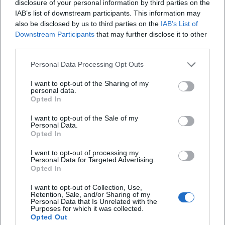
disclosure of your personal information by third parties on the
Dialektinseln, Zäsuren – präzise durchkommen. Diese
IAB’s list of downstream participants. This information may
technische Stringenz zahlt auf das Live-Erlebnis ein: Was
also be disclosed by us to third parties on the
IAB’s List of
auf Platte arrangiert wirkt, entfaltet sich auf der Bühne mit
Downstream Participants
that may further disclose it to other
größerem Atem, improvisierten Übergängen und
third parties.
Spontanität.
Genre und Einordnung: Gegenwartskabarett mit Pop- und
Personal Data Processing Opt Outs
Hip-Hop-DNA
I want to opt-out of the Sharing of my
In musikgeschichtlicher Perspektive knüpft Bumillo an
personal data.
Opted In
eine Tradition des musikalischen Kabaretts an, aktualisiert
sie jedoch mit Stand-up-Rhetorik und Hip-Hop-Ästhetik.
I want to opt-out of the Sale of my
Wo klassisches Kabarett Chansonstrukturen nutzte, setzt
Personal Data.
Opted In
er auf Beat, Strophe, Hook – und bringt damit die
Klanglogik heutiger Popkultur in den Kleinkunstraum.
I want to opt-out of processing my
Personal Data for Targeted Advertising.
Inhaltlich verschränkt er Gesellschaftskritik mit Nahsicht
Opted In
auf Familie, Männlichkeitsbilder, Care-Arbeit. Ergebnis ist
ein zeitgemäßer Sound des Kabaretts, der jüngere Publika
I want to opt-out of Collection, Use,
Retention, Sale, and/or Sharing of my
anspricht, ohne die Tiefe des Genres aufzugeben.
Personal Data that Is Unrelated with the
Purposes for which it was collected.
Kultureller Einfluss: Sprache als Instrument, Alltag als
Opted Out
Partitur