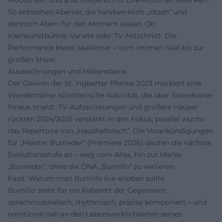
So entstehen Abende, die handwerklich „sitzen“ und
dennoch Atem für den Moment lassen. Ob
Kleinkunstbühne, Varieté oder TV-Mitschnitt: Die
Performance bleibt skalierbar – vom intimen Saal bis zur
großen Show.
Auszeichnungen und Meilensteine
Der Gewinn der St. Ingberter Pfanne 2023 markiert eine
Wendemarke: künstlerische Autorität, die über Szenekreise
hinaus strahlt. TV-Aufzeichnungen und größere Häuser
rückten 2024/2025 verstärkt in den Fokus; parallel wuchs
das Repertoire von „Haushaltsloch“. Die Vorankündigungen
für „Meister Bumeder“ (Premiere 2026) deuten die nächste
Evolutionsstufe an – weg vom Alias, hin zur Marke
„Bumeder“, ohne die DNA „Bumillo“ zu verlieren.
Fazit: Warum man Bumillo live erleben sollte
Bumillo steht für ein Kabarett der Gegenwart:
sprachmusikalisch, rhythmisch, präzise komponiert – und
emotional nah an den Lebenswirklichkeiten seines