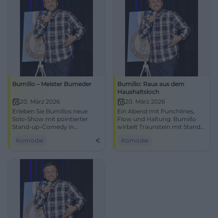
Bumillo – Meister Bumeder
Bumillo: Raus aus dem
Haushaltsloch
20. März 2026
20. März 2026
Erleben Sie Bumillos neue
Ein Abend mit Punchlines,
Solo-Show mit pointierter
Flow und Haltung: Bumillo
Stand-up-Comedy in
wirbelt Traunstein mit Stand-
Traunstein.
up und Rap durch. Erlebe
Komödie
€
Komödie
kluge Comedy, starke
Bühnenpräsenz und echte
Publikumsreaktionen im
NUTS.