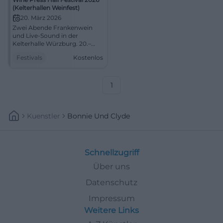
(Kelterhallen Weinfest)
20. März 2026
Zwei Abende Frankenwein
und Live-Sound in der
Kelterhalle Würzburg. 20.–
21.03.2026, ab 17:00, Eintritt
Festivals
Kostenlos
frei. Indoor-Atmosphäre,
Genuss, Community. Sei
dabei! #KelterhallenWeinfest
1
Kuenstler
Bonnie Und Clyde
Schnellzugriff
Über uns
Datenschutz
Impressum
Weitere Links