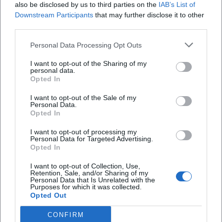
also be disclosed by us to third parties on the
IAB’s List of
sampelt nicht, sondern gestaltet mit Textur und Timbre
Downstream Participants
that may further disclose it to other
cineastische Flächen; das Arrangement lässt visuelle
third parties.
Assoziationen entstehen, während die Rhythmik den Drive
der Flucht ins Jetzt verlegt. Schließlich lädt Punkrock das
Personal Data Processing Opt Outs
Motiv mit Adrenalin auf – E-Gitarren in Powerchords,
I want to opt-out of the Sharing of my
durchgehende Achtel auf dem Bass, ein Tempo, das das
personal data.
Opted In
Herz jagt. Diese stilistische Bandbreite zeigt, wie flexibel
das Sujet in Komposition und Produktion formbar bleibt.
I want to opt-out of the Sale of my
Kritische Rezeption: Zwischen Romantisierung und
Personal Data.
Opted In
realistischer Korrektur
Die Musikpresse und Kritikerlandschaft schwanken seit je
I want to opt-out of processing my
Personal Data for Targeted Advertising.
zwischen Faszination und Skepsis. Während Chart-Erfolge –
Opted In
etwa Georgie Fames UK-Nummer-eins-Hit oder die Top-5-
Platzierung von Jay‑Z und Beyoncé in den USA – den
I want to opt-out of Collection, Use,
Retention, Sale, and/or Sharing of my
kulturellen Durchschlag belegen, wiesen Historikerinnen
Personal Data that Is Unrelated with the
Purposes for which it was collected.
und Historiker wiederholt auf die Gefahr der Verklärung
Opted Out
hin. Filme wie „Bonnie and Clyde“ (1967) etablierten eine
kinematografische Ikone und gelten als Schlüsselwerke des
CONFIRM