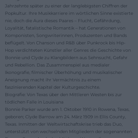
Jahrzehnte später zu einer der langlebigsten Chiffren der
Popkultur. Ihre Musikkarriere im wörtlichen Sinne existierte
nie, doch die Aura dieses Paares – Flucht, Gefährdung,
Loyalität, fatalistische Romantik – hat Generationen von
Komponisten, Songwriterinnen, Produzenten und Bands
beflügelt. Von Chanson und R&B über Punkrock bis Hip-
Hop verdichteten Künstler aller Genres die Geschichte von
Bonnie und Clyde zu Klangbildern aus Sehnsucht, Gefahr
und Rebellion. Das Zusammenspiel aus medialer
Ikonografie, filmischer Überhöhung und musikalischer
Aneignung macht ihr Vermächtnis zu einem
faszinierenden Kapitel der Kulturgeschichte.
Biografie: Von Texas über den Mittleren Westen bis zur
tödlichen Falle in Louisiana
Bonnie Parker wurde am 1. Oktober 1910 in Rowena, Texas,
geboren; Clyde Barrow am 24. März 1909 in Ellis County,
Texas. Inmitten der Weltwirtschaftskrise trieb das Duo,
unterstützt von wechselnden Mitgliedern der sogenannten