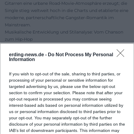
Gitarren eine urbane Road-Movie-Atmosphäre erzeugt; die
Single stieg weltweit hoch in die Charts und etablierte eine
moderne, partnerschaftliche Gangster-Romantik im
Mainstream.
Musikalische Entwicklung und Stilanalyse: Vom Chanson
zum Hip-Hop
Aus musikjournalistischer Perspektive lassen sich
Leitmotive identifizieren: Erstens das dialogische Prinzip –
erding-news.de -
Do Not Process My Personal
Information
zwei Stimmen, zwei Perspektiven, ein oszillierendes
Narrativ zwischen Begehren und Gefahr.
If you wish to opt-out of the sale, sharing to third parties, or
Gainsbourg/Bardot arbeiten mit call-and-response,
processing of your personal or sensitive information for
filmischer Kammermusik und lakonischer Deklamation;
targeted advertising by us, please use the below opt-out
Produzent Claude Dejacques setzte auf intime Räume, in
section to confirm your selection. Please note that after your
denen jedes Zischen und Hauchen Bedeutung gewinnt.
opt-out request is processed you may continue seeing
Zweitens die Soundeffekte und Arrangements: Georgie
interest-based ads based on personal information utilized by
Fame übersetzt Verfolgungsjagden in perkussive Stabs,
us or personal information disclosed to third parties prior to
Blechbläser-Fanfaren und akustische Signaturen, die
your opt-out. You may separately opt-out of the further
disclosure of your personal information by third parties on the
dramaturgisch denken wie im Kino. Drittens die
IAB’s list of downstream participants. This information may
popkulturelle Semantik im Hip-Hop: „’03 Bonnie & Clyde“