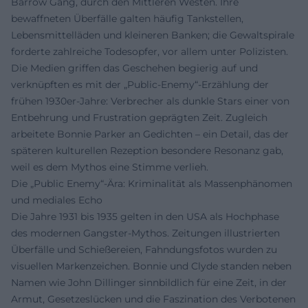
Barrow Gang, durch den Mittleren Westen. Ihre
bewaffneten Überfälle galten häufig Tankstellen,
Lebensmittelläden und kleineren Banken; die Gewaltspirale
forderte zahlreiche Todesopfer, vor allem unter Polizisten.
Die Medien griffen das Geschehen begierig auf und
verknüpften es mit der „Public-Enemy“-Erzählung der
frühen 1930er-Jahre: Verbrecher als dunkle Stars einer von
Entbehrung und Frustration geprägten Zeit. Zugleich
arbeitete Bonnie Parker an Gedichten – ein Detail, das der
späteren kulturellen Rezeption besondere Resonanz gab,
weil es dem Mythos eine Stimme verlieh.
Die „Public Enemy“-Ära: Kriminalität als Massenphänomen
und mediales Echo
Die Jahre 1931 bis 1935 gelten in den USA als Hochphase
des modernen Gangster-Mythos. Zeitungen illustrierten
Überfälle und Schießereien, Fahndungsfotos wurden zu
visuellen Markenzeichen. Bonnie und Clyde standen neben
Namen wie John Dillinger sinnbildlich für eine Zeit, in der
Armut, Gesetzeslücken und die Faszination des Verbotenen