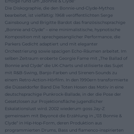
Erfolge rund um „Bonnie & Clyde“
Die Diskographie, die den Bonnie-und-Clyde-Mythos
bearbeitet, ist vielfältig: 1968 veröffentlichten Serge
Gainsbourg und Brigitte Bardot das französischsprachige
„Bonnie and Clyde“ – eine minimalistische, hypnotische
Komposition mit sprechgesanglicher Performance, die
Parkers Gedicht adaptiert und mit eleganter
Orchestrierung sowie spacigen Echo-Räumen arbeitet. Im
selben Zeitraum eroberte Georgie Fame mit „The Ballad of
Bonnie and Clyde“ die UK-Charts und stilisierte das Sujet
mit R&B-Swing, Banjo-Farben und Sirenen-Sounds zu
einem Retro-Action-Hörfilm. In den 1990ern transformierte
die Düsseldorfer Band Die Toten Hosen das Motiv in eine
deutschsprachige Punkrock-Ballade, in der die Pose der
Gesetzlosen zur Projektionsfläche jugendlicher
Eskalationslust wird. 2002 wiederum goss Jay‑Z
gemeinsam mit Beyoncé die Erzählung in „’03 Bonnie &
Clyde“ in Hip‑Hop-Form, deren Produktion aus
programmierten Drums, Bass und flamenco-inspirierten