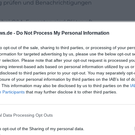
g prüfen und Benachrichtigungen
; bei Q&A-Formaten sind Plätze oft
ws.de -
Do Not Process My Personal Information
ten – viele Veranstaltungen enden mit
to opt-out of the sale, sharing to third parties, or processing of your per
formation for targeted advertising by us, please use the below opt-out s
termine sind möglich. Prüfe am
r selection. Please note that after your opt-out request is processed y
eing interest-based ads based on personal information utilized by us or
iten und Einlassregelungen.
disclosed to third parties prior to your opt-out. You may separately opt-
era
losure of your personal information by third parties on the IAB’s list of
. This information may also be disclosed by us to third parties on the
IA
Casting-Termine geplant, die sich an
Participants
that may further disclose it to other third parties.
ucht werden Gesichter für Film, Serie,
 in der Regel nach Anmeldung.
l Data Processing Opt Outs
 notieren.
o opt-out of the Sharing of my personal data.