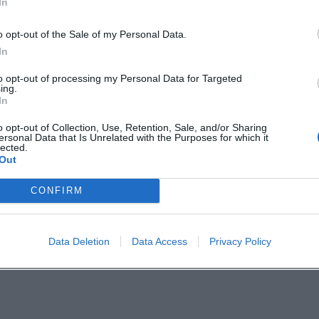
In
e, Kontaktdaten und – falls vorhanden –
o opt-out of the Sale of my Personal Data.
ben, auf bequeme, neutrale Kleidung
In
to opt-out of processing my Personal Data for Targeted
ing.
iehungsberechtigte Person erforderlich.
In
 nach Produktion zeitversetzt.
o opt-out of Collection, Use, Retention, Sale, and/or Sharing
ersonal Data that Is Unrelated with the Purposes for which it
ungen sorgfältig und beachte Jugend- und
lected.
Out
ote
CONFIRM
die kommenden Schulmonate Workshops,
en. Lehrkräfte können digitale Inhalte
Data Deletion
Data Access
Privacy Policy
Klassen für medienpraktische Angebote